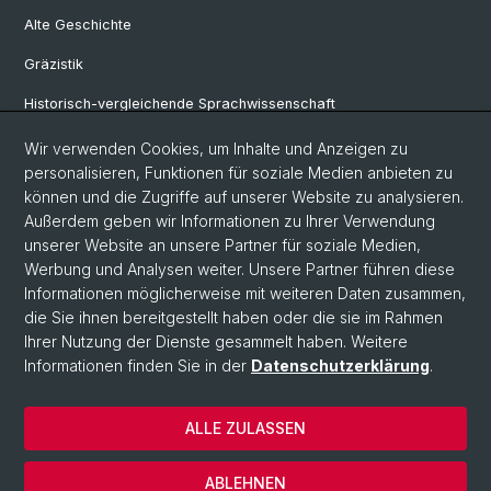
Alte Geschichte
Gräzistik
Historisch-vergleichende Sprachwissenschaft
Klassische Archäologie
Wir verwenden Cookies, um Inhalte und Anzeigen zu
personalisieren, Funktionen für soziale Medien anbieten zu
Latinistik
können und die Zugriffe auf unserer Website zu analysieren.
Außerdem geben wir Informationen zu Ihrer Verwendung
Ur- und Frühgeschichtliche und Provinzialrömische Archäologie
unserer Website an unsere Partner für soziale Medien,
Vindonissa-Professur
Werbung und Analysen weiter. Unsere Partner führen diese
Informationen möglicherweise mit weiteren Daten zusammen,
die Sie ihnen bereitgestellt haben oder die sie im Rahmen
Ihrer Nutzung der Dienste gesammelt haben. Weitere
© Universität Basel
Informationen finden Sie in der
Datenschutzerklärung
.
Philosophisch-Historische Fakultät
Home
ALLE ZULASSEN
Datenschutzerklärung
Impressum
ABLEHNEN