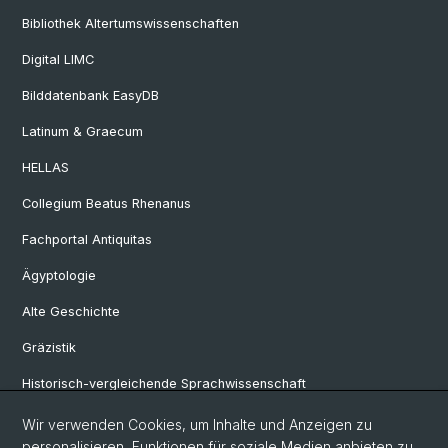
Bibliothek Altertumswissenschaften
Digital LIMC
Bilddatenbank EasyDB
Latinum & Graecum
HELLAS
Collegium Beatus Rhenanus
Fachportal Antiquitas
Ägyptologie
Alte Geschichte
Gräzistik
Historisch-vergleichende Sprachwissenschaft
Klassische Archäologie
Wir verwenden Cookies, um Inhalte und Anzeigen zu
personalisieren, Funktionen für soziale Medien anbieten zu