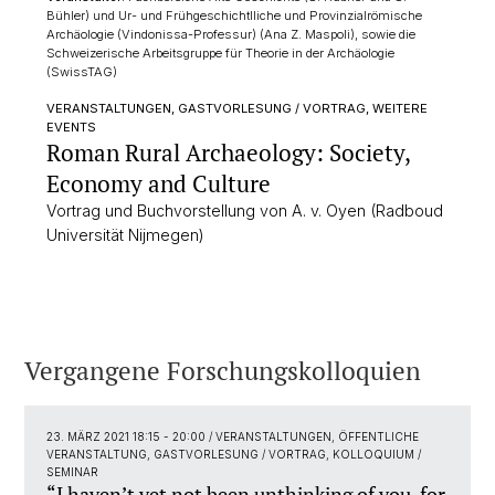
Bühler) und Ur- und Frühgeschichtlliche und Provinzialrömische
Archäologie (Vindonissa-Professur) (Ana Z. Maspoli), sowie die
Schweizerische Arbeitsgruppe für Theorie in der Archäologie
(SwissTAG)
VERANSTALTUNGEN, GASTVORLESUNG / VORTRAG, WEITERE
EVENTS
Roman Rural Archaeology: Society,
Economy and Culture
Vortrag und Buchvorstellung von A. v. Oyen (Radboud
Universität Nijmegen)
Vergangene Forschungskolloquien
23. MÄRZ 2021 18:15 - 20:00
/ VERANSTALTUNGEN, ÖFFENTLICHE
VERANSTALTUNG, GASTVORLESUNG / VORTRAG, KOLLOQUIUM /
SEMINAR
“I haven’t yet not been unthinking of you, for