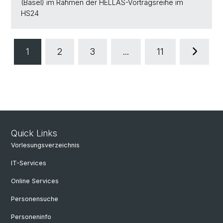
(Basel) im Rahmen der HELLAS-Vortragsreihe im
HS24
1
2
3
...
11
Quick Links
Vorlesungsverzeichnis
IT-Services
Online Services
Personensuche
Personeninfo