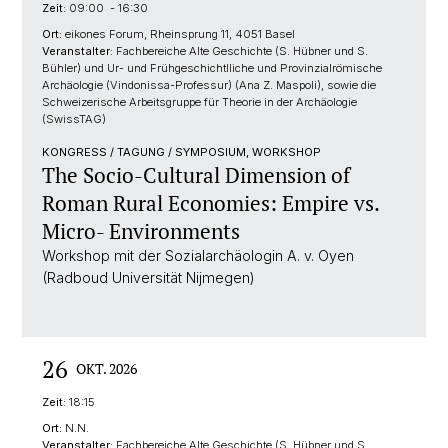
Zeit:
09:00 - 16:30
Ort:
eikones Forum, Rheinsprung 11, 4051 Basel
Veranstalter:
Fachbereiche Alte Geschichte (S. Hübner und S.
Bühler) und Ur- und Frühgeschichtlliche und Provinzialrömische
Archäologie (Vindonissa-Professur) (Ana Z. Maspoli), sowie die
Schweizerische Arbeitsgruppe für Theorie in der Archäologie
(SwissTAG)
KONGRESS / TAGUNG / SYMPOSIUM, WORKSHOP
The Socio-Cultural Dimension of
Roman Rural Economies: Empire vs.
Micro- Environments
Workshop mit der Sozialarchäologin A. v. Oyen
(Radboud Universität Nijmegen)
26
OKT. 2026
Zeit:
18:15
Ort:
N.N.
Veranstalter:
Fachbereiche Alte Geschichte (S. Hübner und S.