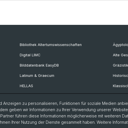
Bibliothek Altertumswissenschaften
Ägyptol
Digital LIMC
Alte Ges
Bilddatenbank EasyDB
Gräzisti
Latinum & Graecum
Historis
HELLAS
Klassisc
Collegium Beatus Rhenanus
Latinistik
 Anzeigen zu personalisieren, Funktionen für soziale Medien anbiet
Fachportal Antiquitas
Ur- und 
dem geben wir Informationen zu Ihrer Verwendung unserer Website a
Provinzi
artner führen diese Informationen möglicherweise mit weiteren D
Rahmen Ihrer Nutzung der Dienste gesammelt haben. Weitere Informat
Vindonis