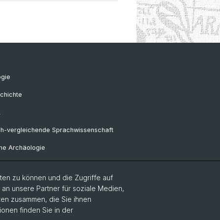
ogie
chichte
k
ch-vergleichende Sprachwissenschaft
he Archäologie
en zu können und die Zugriffe auf
Frühgeschichtliche und
n unsere Partner für soziale Medien,
alrömische Archäologie
aten zusammen, die Sie ihnen
ionen finden Sie in der
sa-Professur