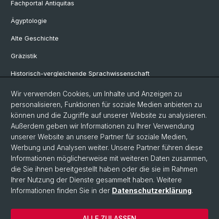
Fachportal Antiquitas
Ägyptologie
Alte Geschichte
Gräzistik
Historisch-vergleichende Sprachwissenschaft
Klassische Archäologie
Wir verwenden Cookies, um Inhalte und Anzeigen zu
personalisieren, Funktionen für soziale Medien anbieten zu
Latinistik
können und die Zugriffe auf unserer Website zu analysieren.
Außerdem geben wir Informationen zu Ihrer Verwendung
Ur- und Frühgeschichtliche und Provinzialrömische Archäologie
unserer Website an unsere Partner für soziale Medien,
Vindonissa-Professur
Werbung und Analysen weiter. Unsere Partner führen diese
Informationen möglicherweise mit weiteren Daten zusammen,
die Sie ihnen bereitgestellt haben oder die sie im Rahmen
Ihrer Nutzung der Dienste gesammelt haben. Weitere
© Universität Basel
Informationen finden Sie in der
Datenschutzerklärung
.
Philosophisch-Historische Fakultät
Home
ALLE ZULASSEN