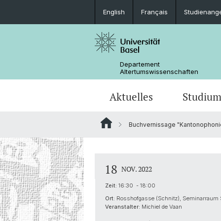
English
Français
Studienang
Departement
Altertumswissenschaften
Aktuelles
Studiu
Buchvernissage "Kantonophonie.
News
Studieninteressierte
Doktoratsprogramm
Forschungsveranstaltungen
Leitung & Organisation
Ägyptologie
Publikationen
Lehrveranstaltungen
Collegium Beatus Rhenanus (CBR)
Bibliothek
Latinistik
18
NOV. 2022
Newsletter
Berufseinstieg
Fachverbände & Kooperationen
Historisch-vergleichende
Zeit:
16:30 - 18:00
Sprachwissenschaft
Ort:
Rosshofgasse (Schnitz), Seminarraum 
Veranstalter:
Michiel de Vaan