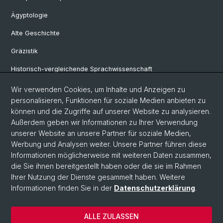
Ägyptologie
Alte Geschichte
Gräzistik
Historisch-vergleichende Sprachwissenschaft
Klassische Archäologie
Wir verwenden Cookies, um Inhalte und Anzeigen zu
personalisieren, Funktionen für soziale Medien anbieten zu
Latinistik
können und die Zugriffe auf unserer Website zu analysieren.
Außerdem geben wir Informationen zu Ihrer Verwendung
Ur- und Frühgeschichtliche und Provinzialrömische Archäologie
unserer Website an unsere Partner für soziale Medien,
Vindonissa-Professur
Werbung und Analysen weiter. Unsere Partner führen diese
Informationen möglicherweise mit weiteren Daten zusammen,
die Sie ihnen bereitgestellt haben oder die sie im Rahmen
Ihrer Nutzung der Dienste gesammelt haben. Weitere
© Universität Basel
Informationen finden Sie in der
Datenschutzerklärung
.
Philosophisch-Historische Fakultät
Home
ALLE ZULASSEN
Datenschutzerklärung