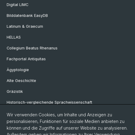
Digital LIMC
Bilddatenbank EasyDB
Latinum & Graecum
HELLAS
Collegium Beatus Rhenanus
Fachportal Antiquitas
Ägyptologie
Alte Geschichte
Gräzistik
Historisch-vergleichende Sprachwissenschaft
Klassische Archäologie
Wir verwenden Cookies, um Inhalte und Anzeigen zu
personalisieren, Funktionen für soziale Medien anbieten zu
Latinistik
können und die Zugriffe auf unserer Website zu analysieren.
Außerdem geben wir Informationen zu Ihrer Verwendung
Ur- und Frühgeschichtliche und Provinzialrömische Archäologie