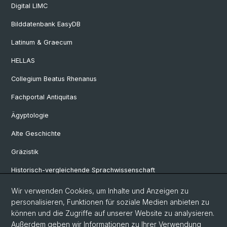
Digital LIMC
Bilddatenbank EasyDB
Latinum & Graecum
HELLAS
Collegium Beatus Rhenanus
Fachportal Antiquitas
Ägyptologie
Alte Geschichte
Gräzistik
Historisch-vergleichende Sprachwissenschaft
Klassische Archäologie
Wir verwenden Cookies, um Inhalte und Anzeigen zu
personalisieren, Funktionen für soziale Medien anbieten zu
Latinistik
können und die Zugriffe auf unserer Website zu analysieren.
Außerdem geben wir Informationen zu Ihrer Verwendung
Ur- und Frühgeschichtliche und Provinzialrömische Archäologie