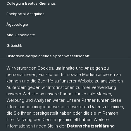
Collegium Beatus Rhenanus
Fachportal Antiquitas
Ägyptologie
Alte Geschichte
Gräzistik
Historisch-vergleichende Sprachwissenschaft
Klassische Archäologie
Wir verwenden Cookies, um Inhalte und Anzeigen zu
personalisieren, Funktionen für soziale Medien anbieten zu
Latinistik
können und die Zugriffe auf unserer Website zu analysieren.
Außerdem geben wir Informationen zu Ihrer Verwendung
Ur- und Frühgeschichtliche und Provinzialrömische Archäologie
unserer Website an unsere Partner für soziale Medien,
Vindonissa-Professur
Werbung und Analysen weiter. Unsere Partner führen diese
Informationen möglicherweise mit weiteren Daten zusammen,
die Sie ihnen bereitgestellt haben oder die sie im Rahmen
Ihrer Nutzung der Dienste gesammelt haben. Weitere
© Universität Basel
Informationen finden Sie in der
Datenschutzerklärung
.
Philosophisch-Historische Fakultät