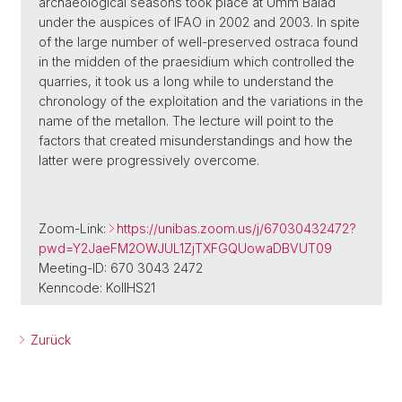
archaeological seasons took place at Umm Balad
under the auspices of IFAO in 2002 and 2003. In spite
of the large number of well-preserved ostraca found
in the midden of the praesidium which controlled the
quarries, it took us a long while to understand the
chronology of the exploitation and the variations in the
name of the metallon. The lecture will point to the
factors that created misunderstandings and how the
latter were progressively overcome.
Zoom-Link:
https://unibas.zoom.us/j/67030432472?
pwd=Y2JaeFM2OWJUL1ZjTXFGQUowaDBVUT09
Meeting-ID: 670 3043 2472
Kenncode: KollHS21
Zurück