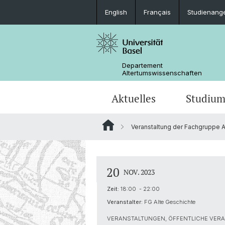
English
Français
Studienang
Departement
Altertumswissenschaften
Aktuelles
Studiu
Veranstaltung der Fachgruppe A
News
Studieninteressierte
Doktoratsprogramm
Forschungsveranstaltungen
Leitung & Organisation
Ägyptologie
Publikationen
Lehrveranstaltungen
Collegium Beatus Rhenanus (CBR)
Bibliothek
Latinistik
20
NOV. 2023
Newsletter
Berufseinstieg
Fachverbände & Kooperationen
Historisch-vergleichende
Zeit:
18:00 - 22:00
Sprachwissenschaft
Veranstalter:
FG Alte Geschichte
VERANSTALTUNGEN, ÖFFENTLICHE VERA