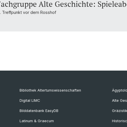
Fachgruppe Alte Geschichte: Spielea
 Treffpunkt vor dem Rosshof
Bibliothek Altertumswissenschaften
Ägyptol
Digital LIMC
Alte Ges
Bilddatenbank EasyDB
Gräzisti
Latinum & Graecum
Historis