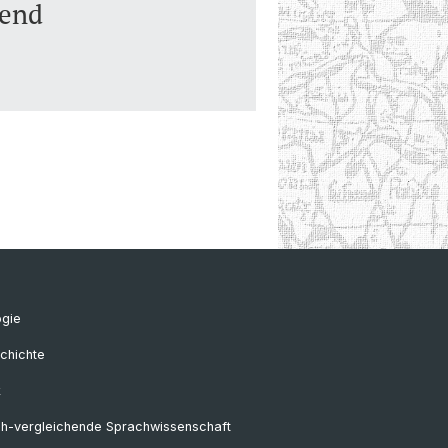
bend
ogie
chichte
k
ch-vergleichende Sprachwissenschaft