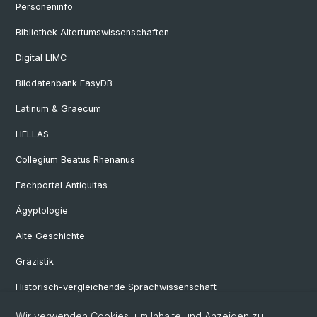
Personeninfo
Bibliothek Altertumswissenschaften
Digital LIMC
Bilddatenbank EasyDB
Latinum & Graecum
HELLAS
Collegium Beatus Rhenanus
Fachportal Antiquitas
Ägyptologie
Alte Geschichte
Gräzistik
Historisch-vergleichende Sprachwissenschaft
Klassische Archäologie
Wir verwenden Cookies, um Inhalte und Anzeigen zu