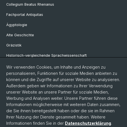
Collegium Beatus Rhenanus
Fachportal Antiquitas
Ägyptologie
Alte Geschichte
Gräzistik
Historisch-vergleichende Sprachwissenschaft
Klassische Archäologie
Wir verwenden Cookies, um Inhalte und Anzeigen zu
personalisieren, Funktionen für soziale Medien anbieten zu
Latinistik
können und die Zugriffe auf unserer Website zu analysieren.
Außerdem geben wir Informationen zu Ihrer Verwendung
Ur- und Frühgeschichtliche und Provinzialrömische Archäologie
unserer Website an unsere Partner für soziale Medien,
Vindonissa-Professur
Werbung und Analysen weiter. Unsere Partner führen diese
Informationen möglicherweise mit weiteren Daten zusammen,
die Sie ihnen bereitgestellt haben oder die sie im Rahmen
Ihrer Nutzung der Dienste gesammelt haben. Weitere
© Universität Basel
Informationen finden Sie in der
Datenschutzerklärung
.
Philosophisch-Historische Fakultät