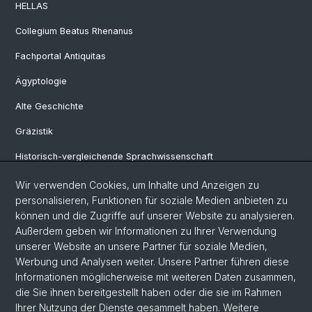
HELLAS
Collegium Beatus Rhenanus
Fachportal Antiquitas
Ägyptologie
Alte Geschichte
Gräzistik
Historisch-vergleichende Sprachwissenschaft
Klassische Archäologie
Wir verwenden Cookies, um Inhalte und Anzeigen zu
personalisieren, Funktionen für soziale Medien anbieten zu
Latinistik
können und die Zugriffe auf unserer Website zu analysieren.
Außerdem geben wir Informationen zu Ihrer Verwendung
Ur- und Frühgeschichtliche und Provinzialrömische Archäologie
unserer Website an unsere Partner für soziale Medien,
Vindonissa-Professur
Werbung und Analysen weiter. Unsere Partner führen diese
Informationen möglicherweise mit weiteren Daten zusammen,
die Sie ihnen bereitgestellt haben oder die sie im Rahmen
Ihrer Nutzung der Dienste gesammelt haben. Weitere
© Universität Basel