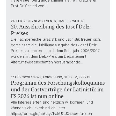
Halle-Wittenberg angenommen hat. Wir gratulieren
Prof. Dr. Schierl von…
24. FEB. 2026
/ NEWS, EVENTS, CAMPUS, WEITERE
20. Ausschreibung des Josef Delz-
Preises
Die Fachbereiche Gräzistik und Latinistik freuen sich,
gemeinsam die Jubiläumsausgabe des Josef Delz-
Preises zu lancieren: seit dem Schuljahr 2006/2007
wurden mit dem Delz-Preis am Departement
Altertumswissenschaften herausragende…
17. FEB. 2026
/ NEWS, FORSCHUNG, STUDIUM, EVENTS
Programm des Forschungskolloquiums
und der Gastvorträge der Latinistik im
FS 2026 ist nun online
Alle Interessierten sind herzlich willkommen (und
können sich unverbindlich unter
https://forms.gle/upGkyZha5UGJQ45o6 für den