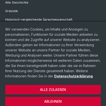
Alte Geschichte
Gräzistik
Historisch-vergleichende Sprachwissenschaft
Klassische Archäologie
Wir verwenden Cookies, um Inhalte und Anzeigen zu
personalisieren, Funktionen für soziale Medien anbieten zu
Latinistik
können und die Zugriffe auf unserer Website zu analysieren.
Außerdem geben wir Informationen zu Ihrer Verwendung
Ur- und Frühgeschichtliche und Provinzialrömische Archäologie
unserer Website an unsere Partner für soziale Medien,
Vindonissa-Professur
Werbung und Analysen weiter. Unsere Partner führen diese
Informationen möglicherweise mit weiteren Daten zusammen,
die Sie ihnen bereitgestellt haben oder die sie im Rahmen
Ihrer Nutzung der Dienste gesammelt haben. Weitere
© Universität Basel
Informationen finden Sie in der
Datenschutzerklärung
.
Philosophisch-Historische Fakultät
Home
ALLE ZULASSEN
Datenschutzerklärung
Impressum
ABLEHNEN
Kontakt & Öffnungszeiten