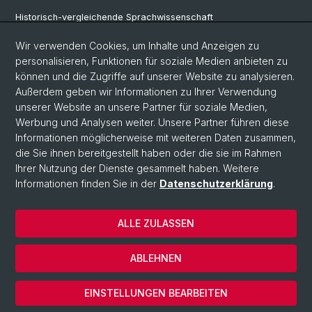
Historisch-vergleichende Sprachwissenschaft
Klassische Archäologie
Wir verwenden Cookies, um Inhalte und Anzeigen zu
personalisieren, Funktionen für soziale Medien anbieten zu
Latinistik
können und die Zugriffe auf unserer Website zu analysieren.
Außerdem geben wir Informationen zu Ihrer Verwendung
Ur- und Frühgeschichtliche und Provinzialrömische Archäologie
unserer Website an unsere Partner für soziale Medien,
Vindonissa-Professur
Werbung und Analysen weiter. Unsere Partner führen diese
Informationen möglicherweise mit weiteren Daten zusammen,
die Sie ihnen bereitgestellt haben oder die sie im Rahmen
Ihrer Nutzung der Dienste gesammelt haben. Weitere
© Universität Basel
Informationen finden Sie in der
Datenschutzerklärung
.
Philosophisch-Historische Fakultät
Home
ALLE ZULASSEN
Datenschutzerklärung
Impressum
ABLEHNEN
Kontakt & Öffnungszeiten
Cookies
EINSTELLUNGEN BEARBEITEN