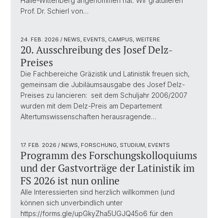
Halle-Wittenberg angenommen hat. Wir gratulieren
Prof. Dr. Schierl von…
24. FEB. 2026
/ NEWS, EVENTS, CAMPUS, WEITERE
20. Ausschreibung des Josef Delz-
Preises
Die Fachbereiche Gräzistik und Latinistik freuen sich,
gemeinsam die Jubiläumsausgabe des Josef Delz-
Preises zu lancieren: seit dem Schuljahr 2006/2007
wurden mit dem Delz-Preis am Departement
Altertumswissenschaften herausragende…
17. FEB. 2026
/ NEWS, FORSCHUNG, STUDIUM, EVENTS
Programm des Forschungskolloquiums
und der Gastvorträge der Latinistik im
FS 2026 ist nun online
Alle Interessierten sind herzlich willkommen (und
können sich unverbindlich unter
https://forms.gle/upGkyZha5UGJQ45o6 für den