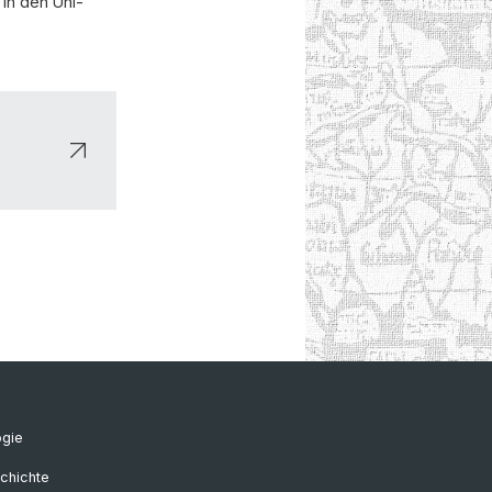
 in den Uni-
ogie
chichte