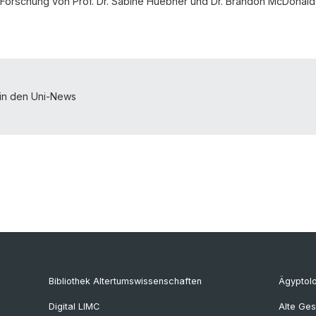
e Forschung von Prof. Dr. Sabine Huebner und Dr. Brandon McDonald
 in den Uni-News
Bibliothek Altertumswissenschaften
Ägyptol
Digital LIMC
Alte Ges