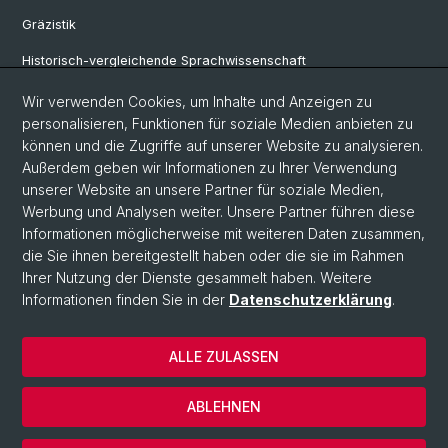
Gräzistik
Historisch-vergleichende Sprachwissenschaft
Klassische Archäologie
Wir verwenden Cookies, um Inhalte und Anzeigen zu
personalisieren, Funktionen für soziale Medien anbieten zu
Latinistik
können und die Zugriffe auf unserer Website zu analysieren.
Außerdem geben wir Informationen zu Ihrer Verwendung
Ur- und Frühgeschichtliche und Provinzialrömische Archäologie
unserer Website an unsere Partner für soziale Medien,
Vindonissa-Professur
Werbung und Analysen weiter. Unsere Partner führen diese
Informationen möglicherweise mit weiteren Daten zusammen,
die Sie ihnen bereitgestellt haben oder die sie im Rahmen
Ihrer Nutzung der Dienste gesammelt haben. Weitere
© Universität Basel
Informationen finden Sie in der
Datenschutzerklärung
.
Philosophisch-Historische Fakultät
Home
ALLE ZULASSEN
Datenschutzerklärung
Impressum
ABLEHNEN
Kontakt & Öffnungszeiten