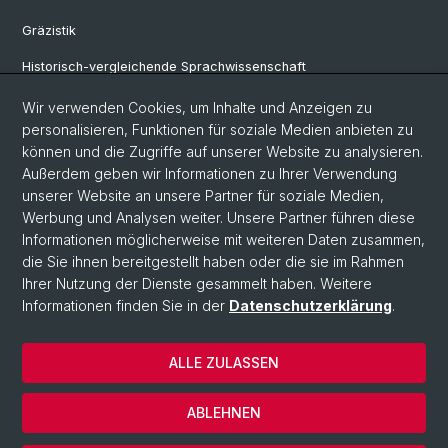
Gräzistik
Historisch-vergleichende Sprachwissenschaft
Klassische Archäologie
Wir verwenden Cookies, um Inhalte und Anzeigen zu
personalisieren, Funktionen für soziale Medien anbieten zu
Latinistik
können und die Zugriffe auf unserer Website zu analysieren.
Außerdem geben wir Informationen zu Ihrer Verwendung
Ur- und Frühgeschichtliche und Provinzialrömische Archäologie
unserer Website an unsere Partner für soziale Medien,
Vindonissa-Professur
Werbung und Analysen weiter. Unsere Partner führen diese
Informationen möglicherweise mit weiteren Daten zusammen,
die Sie ihnen bereitgestellt haben oder die sie im Rahmen
Ihrer Nutzung der Dienste gesammelt haben. Weitere
© Universität Basel
Informationen finden Sie in der
Datenschutzerklärung
.
Philosophisch-Historische Fakultät
Home
ALLE ZULASSEN
Datenschutzerklärung
Impressum
ABLEHNEN
Kontakt & Öffnungszeiten