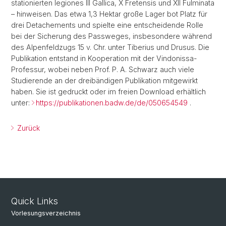
stationierten legiones III Gallica, X Fretensis und XII Fulminata
– hinweisen. Das etwa 1,3 Hektar große Lager bot Platz für
drei Detachements und spielte eine entscheidende Rolle
bei der Sicherung des Passweges, insbesondere während
des Alpenfeldzugs 15 v. Chr. unter Tiberius und Drusus. Die
Publikation entstand in Kooperation mit der Vindonissa-
Professur, wobei neben Prof. P. A. Schwarz auch viele
Studierende an der dreibändigen Publikation mitgewirkt
haben. Sie ist gedruckt oder im freien Download erhältlich
unter:
https://publikationen.badw.de/de/050654549
.
Zurück
Quick Links
Vorlesungsverzeichnis