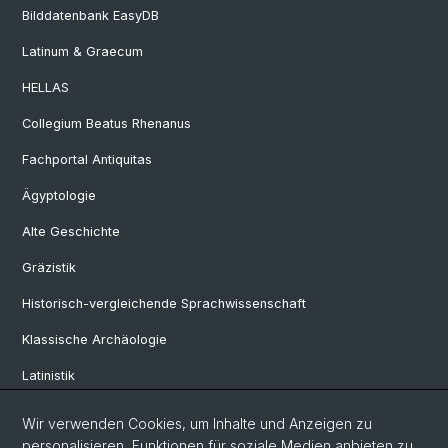
Bilddatenbank EasyDB
Latinum & Graecum
HELLAS
Collegium Beatus Rhenanus
Fachportal Antiquitas
Ägyptologie
Alte Geschichte
Gräzistik
Historisch-vergleichende Sprachwissenschaft
Klassische Archäologie
Latinistik
Ur- und Frühgeschichtliche und Provinzialrömische Archäologie
Wir verwenden Cookies, um Inhalte und Anzeigen zu
personalisieren, Funktionen für soziale Medien anbieten zu
Vindonissa-Professur