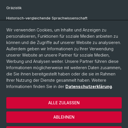
Gräzistik
Historisch-vergleichende Sprachwissenschaft
Klassische Archäologie
Wir verwenden Cookies, um Inhalte und Anzeigen zu
personalisieren, Funktionen für soziale Medien anbieten zu
Latinistik
können und die Zugriffe auf unserer Website zu analysieren.
Außerdem geben wir Informationen zu Ihrer Verwendung
Ur- und Frühgeschichtliche und Provinzialrömische Archäologie
unserer Website an unsere Partner für soziale Medien,
Vindonissa-Professur
Werbung und Analysen weiter. Unsere Partner führen diese
Informationen möglicherweise mit weiteren Daten zusammen,
die Sie ihnen bereitgestellt haben oder die sie im Rahmen
Ihrer Nutzung der Dienste gesammelt haben. Weitere
© Universität Basel
Informationen finden Sie in der
Datenschutzerklärung
.
Philosophisch-Historische Fakultät
Home
ALLE ZULASSEN
Datenschutzerklärung
Impressum
ABLEHNEN
Kontakt & Öffnungszeiten