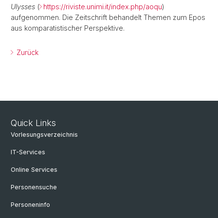
Ulysses
(
https://riviste.unimi.it/index.php/aoqu
)
aufgenommen. Die Zeitschrift behandelt Themen zum Epos
aus komparatistischer Perspektive.
Zurück
Quick Links
Vorlesungsverzeichnis
IT-Services
Online Services
Personensuche
Personeninfo