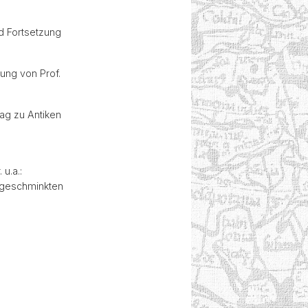
d Fortsetzung
sung von Prof.
rag zu Antiken
u.a.:
ungeschminkten