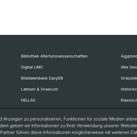
Bibliothek Altertumswissenschaften
Ägyptol
Digital LIMC
Alte Ges
Bilddatenbank EasyDB
Gräzisti
Latinum & Graecum
Historis
HELLAS
Klassisc
Collegium Beatus Rhenanus
Latinistik
 Anzeigen zu personalisieren, Funktionen für soziale Medien anbiet
Fachportal Antiquitas
Ur- und 
dem geben wir Informationen zu Ihrer Verwendung unserer Website a
Provinzi
artner führen diese Informationen möglicherweise mit weiteren D