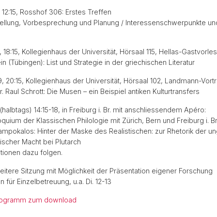
, 12:15, Rosshof 306: Erstes Treffen
llung, Vorbesprechung und Planung / Interessenschwerpunkte un
, 18:15, Kollegienhaus der Universität, Hörsaal 115, Hellas-Gastvorle
ein (Tübingen): List und Strategie in der griechischen Literatur
9, 20:15, Kollegienhaus der Universität, Hörsaal 102, Landmann-Vort
Dr. Raul Schrott: Die Musen – ein Beispiel antiken Kulturtransfers
 (halbtags) 14:15-18, in Freiburg i. Br. mit anschliessendem Apéro:
uium der Klassischen Philologie mit Zürich, Bern und Freiburg i. Br. 
mpokalos: Hinter der Maske des Realistischen: zur Rhetorik der 
ischer Macht bei Plutarch
tionen dazu folgen.
itere Sitzung mit Möglichkeit der Präsentation eigener Forschung
 für Einzelbetreuung, u.a. Di. 12-13
rogramm zum download