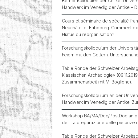
Berner Kolloquien der Antike, Univer
Handwerk im Venedig der Antike – Das
Cours et séminaire de spécialité f
Neuchâtel et Friboourg. Comment expliq
Hiatus ou réorganisation?
Forschungskolloquium der Universitä
Feiern mit den Göttern. Untersuchu
Table Ronde der Schweizer Arbeitsge
Klassischen Archäologie» (09.11.2019).
Zusammenarbeit mit M. Boglione).
Forschungskolloquium an der Universi
Handwerk im Venedig der Antike. Zur
Workshop BA/MA/Doc/PostDoc an der Un
dei. La preparazione delle pietanze n
Table Ronde der Schweizer Arbeitsge