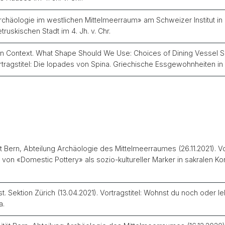
häologie im westlichen Mittelmeerraum» am Schweizer Institut in Rom
uskischen Stadt im 4. Jh. v. Chr.
in Context. What Shape Should We Use: Choices of Dining Vessel S
rtragstitel: Die lopades von Spina. Griechische Essgewohnheiten in 
 Bern, Abteilung Archäologie des Mittelmeerraumes (26.11.2021). Vo
l von «Domestic Pottery» als sozio-kultureller Marker in sakralen
t. Sektion Zürich (13.04.2021). Vortragstitel: Wohnst du noch oder 
a.