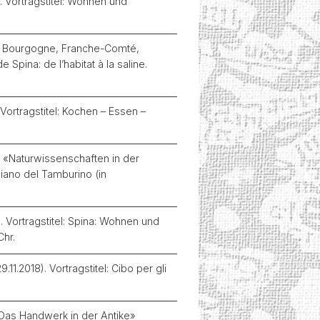
. Vortragstitel: Wohnen und
de Bourgogne, Franche-Comté,
 Spina: de l’habitat à la saline.
ortragstitel: Kochen – Essen –
g «Naturwissenschaften in der
 Piano del Tamburino (in
 Vortragstitel: Spina: Wohnen und
Chr.
.2018). Vortragstitel: Cibo per gli
«Das Handwerk in der Antike»