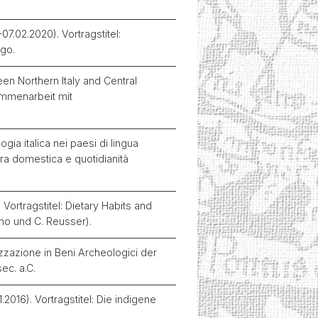
07.02.2020). Vortragstitel:
igo.
een Northern Italy and Central
sammenarbeit mit
ogia italica nei paesi di lingua
ra domestica e quotidianità
Vortragstitel: Dietary Habits and
no und C. Reusser).
izzazione in Beni Archeologici der
sec. a.C.
016). Vortragstitel: Die indigene