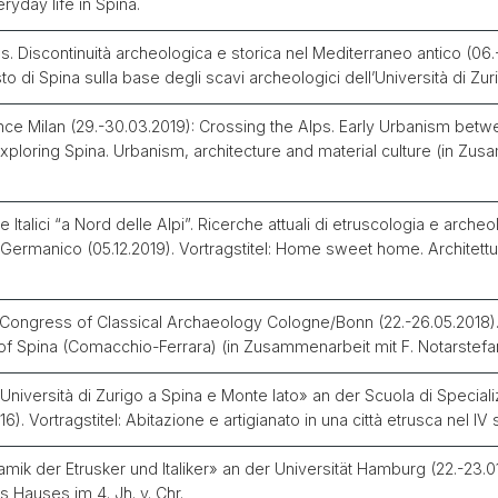
yday life in Spina.
ws.
Discontinuità archeologica e storica nel Mediterraneo antico (06.-
sto di Spina sulla base degli scavi archeologici dell’Università di Zur
rence Milan (29.-30.03.2019): Crossing the Alps. Early Urbanism betw
Exploring Spina.
Urbanism, architecture and material culture (in Zu
e Italici “a Nord delle Alpi”.
Ricerche attuali di etruscologia e archeol
Germanico (05.12.2019). Vortragstitel: Home sweet home. Architettu
l Congress of Classical Archaeology Cologne/Bonn (22.-26.05.2018). 
of Spina (Comacchio-Ferrara) (in Zusammenarbeit mit F. Notarstefa
’Università di Zurigo a Spina e Monte Iato» an der Scuola di Special
6). Vortragstitel: Abitazione e artigianato in una città etrusca nel IV 
k der Etrusker und Italiker» an der Universität Hamburg (22.-23.01.2
 Hauses im 4. Jh. v. Chr.