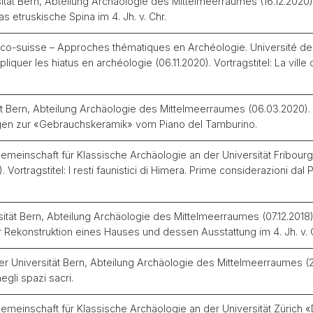
sität Bern, Abteilung Archäologie des Mittelmeerraumes (16.12.2020)
 etruskische Spina im 4. Jh. v. Chr.
ranco-suisse – Approches thématiques en Archéologie. Université 
uer les hiatus en archéologie (06.11.2020). Vortragstitel: La ville de
t Bern, Abteilung Archäologie des Mittelmeerraumes (06.03.2020). V
ngen zur «Gebrauchskeramik» vom Piano del Tamburino.
meinschaft für Klassische Archäologie an der Universität Fribour
 Vortragstitel: I resti faunistici di Himera. Prime considerazioni dal
tät Bern, Abteilung Archäologie des Mittelmeerraumes (07.12.2018).
 Rekonstruktion eines Hauses und dessen Ausstattung im 4. Jh. v. 
iversität Bern, Abteilung Archäologie des Mittelmeerraumes (29.11
egli spazi sacri.
meinschaft für Klassische Archäologie an der Universität Zürich 