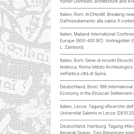
home! Domestic architecture and ever
Italien, Rom: ArCHeoM, Breaking ne
Dall’insediamento alla salina. Il conte
Italien, Mailand: International Confe
Europe (900-400 BC). Vortragstitel: 
L. Zamboni).
Italien, Rom: Serie di incontri Etruschi 
tedesca, Roma Istituto Archeologico 
nell’antica città di Spina.
Deutschland, Bonn: 19th Internationa
Economy in the Etruscan Settlement 
Italien, Lecce: Tagung «Ricerche dell
Universität Salento in Lecce (28.10.201
Deutschland, Hamburg: Tagung «Kerami
Keramik Spinas. Zum Repertoire eines