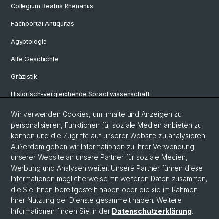
Collegium Beatus Rhenanus
Fachportal Antiquitas
Ägyptologie
Alte Geschichte
Gräzistik
Historisch-vergleichende Sprachwissenschaft
Klassische Archäologie
Wir verwenden Cookies, um Inhalte und Anzeigen zu
personalisieren, Funktionen für soziale Medien anbieten zu
Latinistik
können und die Zugriffe auf unserer Website zu analysieren.
Außerdem geben wir Informationen zu Ihrer Verwendung
Ur- und Frühgeschichtliche und Provinzialrömische Archäologie
unserer Website an unsere Partner für soziale Medien,
Vindonissa-Professur
Werbung und Analysen weiter. Unsere Partner führen diese
Informationen möglicherweise mit weiteren Daten zusammen,
die Sie ihnen bereitgestellt haben oder die sie im Rahmen
Ihrer Nutzung der Dienste gesammelt haben. Weitere
© Universität Basel
Informationen finden Sie in der
Datenschutzerklärung
.
Philosophisch-Historische Fakultät