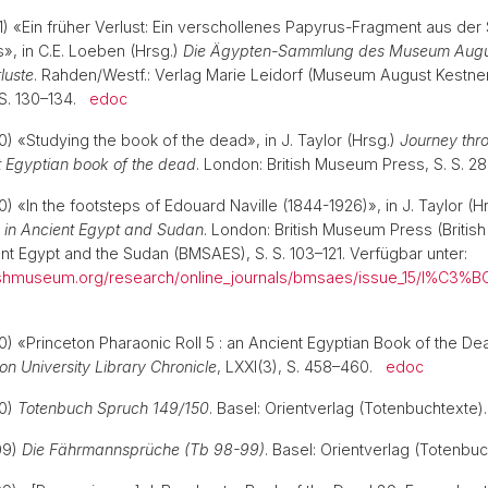
11) «Ein früher Verlust: Ein verschollenes Papyrus-Fragment aus d
», in C.E. Loeben (Hrsg.)
Die Ägypten-Sammlung des Museum Augus
luste
. Rahden/Westf.: Verlag Marie Leidorf (Museum August Kestn
 S. 130–134.
edoc
0) «Studying the book of the dead», in J. Taylor (Hrsg.)
Journey thr
nt Egyptian book of the dead
. London: British Museum Press, S. S. 
0) «In the footsteps of Edouard Naville (1844-1926)», in J. Taylor (H
 in Ancient Egypt and Sudan
. London: British Museum Press (Briti
ent Egypt and the Sudan (BMSAES), S. S. 103–121. Verfügbar unter:
tishmuseum.org/research/online_journals/bmsaes/issue_15/l%C3%B
0) «Princeton Pharaonic Roll 5 : an Ancient Egyptian Book of the De
on University Library Chronicle
, LXXI(3), S. 458–460.
edoc
10)
Totenbuch Spruch 149/150
. Basel: Orientverlag (Totenbuchtexte
09)
Die Fährmannsprüche (Tb 98-99)
. Basel: Orientverlag (Totenb