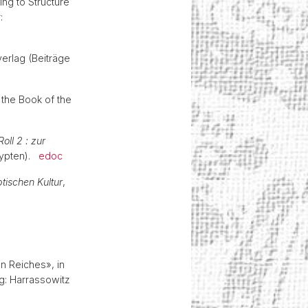
ng to Structure
:
verlag (Beiträge
 the Book of the
ll 2 : zur
Ägypten).
edoc
tischen Kultur
,
n Reiches», in
ag: Harrassowitz