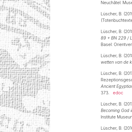
Neuchâtel: Mus
Lüscher, B. (20
(Totenbuchtex
Lüscher, B. (20
89 + BN 229 / L
Basel: Orientve
Lüscher, B. (201
wetten van de 
Lüscher, B. (201
Rezeptionsgesch
Ancient Egyptia
373.
edoc
Lüscher, B. (20
Becoming God i
Institute Museu
Lüscher, B. (20