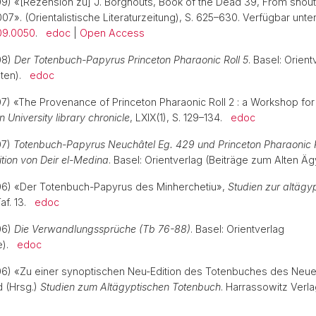
09) «[Rezension zu] J. Borghouts, Book of the Dead 39, From shouti
7». (Orientalistische Literaturzeitung), S. 625–630. Verfügbar unter
009.0050
.
edoc
|
Open Access
08)
Der Totenbuch-Papyrus Princeton Pharaonic Roll 5
. Basel: Orient
pten).
edoc
07) «The Provenance of Princeton Pharaonic Roll 2 : a Workshop for
n University library chronicle
, LXIX(1), S. 129–134.
edoc
07)
Totenbuch-Papyrus Neuchâtel Eg. 429 und Princeton Pharaonic Ro
tion von Deir el-Medina
. Basel: Orientverlag (Beiträge zum Alten 
006) «Der Totenbuch-Papyrus des Minherchetiu»,
Studien zur altägyp
Taf. 13.
edoc
06)
Die Verwandlungssprüche (Tb 76-88)
. Basel: Orientverlag
te).
edoc
06) «Zu einer synoptischen Neu-Edition des Totenbuches des Neue
rd (Hrsg.)
Studien zum Altägyptischen Totenbuch
. Harrassowitz Verl