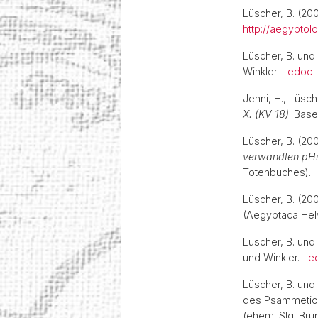
Lüscher, B. (20
http://aegyptol
Lüscher, B. und 
Winkler.
edoc
Jenni, H., Lüsch
X. (KV 18)
. Bas
Lüscher, B. (20
verwandten pHi
Totenbuches)
Lüscher, B. (200
(Aegyptaca Hel
Lüscher, B. und
und Winkler.
e
Lüscher, B. und
des Psammetichs
(ehem. Slg. Bru