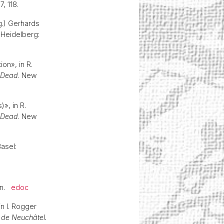
17, 118.
g.) Gerhards
Heidelberg:
on», in R.
e Dead
. New
», in R.
e Dead
. New
Basel:
hen.
edoc
n I. Rogger
 de Neuchâtel.