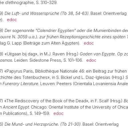
ée d’ethnographie, S. 310–329.
19)
Die Luft- und Wassersprüche (Tb 38, 54-63)
. Basel: Orientverlag
te).
edoc
18)
Der sogenannte "Calendrier Egyptien" oder die Mumienbinden de
ouvre N. 3059 u.a.). zur frühen Rezeptionsgeschichte eines späten
rlag G. Lapp (Beiträge zum Alten Ägypten).
edoc
8) «Uitgaan bij dag», in M.J. Raven (Hrsg.)
Goden van Egypte. Op z
kosmos.
Leiden: Sidestone Press, S. 101–106.
edoc
7) «Papyrus Paris, Bibliothèque Nationale 46: ein Beitrag zur frühen
ichte des Totenbuches», in S. Bickel und L. Diaz-Iglesias (Hrsg.)
S
n Funerary Literature
. Leuven: Peeters (Orientalia Lovaniensia Anale
17) «The Rediscovery of the Book of the Dead», in F. Scalf (Hrsg.)
Bo
n Ancient Egypt
. Chicago: Oriental Institute of the University of Chic
m Publications), S. 149–159.
edoc
16)
Die Mund- und Herzsprüche. (Tb 21-30)
. Basel: Orientverlag