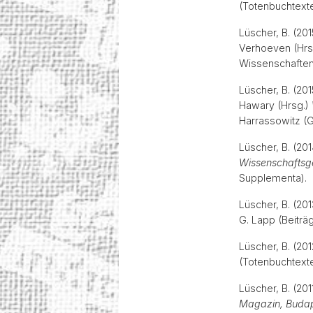
(Totenbuchtex
Lüscher, B. (201
Verhoeven (Hrs
Wissenschaften 
Lüscher, B. (20
Hawary (Hrsg.)
Harrassowitz (G
Lüscher, B. (20
Wissenschaftsg
Supplementa)
Lüscher, B. (20
G. Lapp (Beitr
Lüscher, B. (20
(Totenbuchtex
Lüscher, B. (20
Magazin, Buda