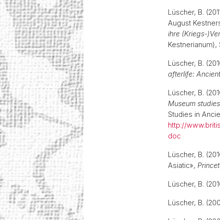
Lüscher, B. (20
August Kestners
ihre (Kriegs-)Ver
Kestnerianum),
Lüscher, B. (201
afterlife: Ancie
Lüscher, B. (201
Museum studies
Studies in Anci
http://www.bri
doc
Lüscher, B. (201
Asiatic»,
Princet
Lüscher, B. (20
Lüscher, B. (20