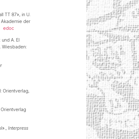
l TT 87», in U.
. Akademie der
r.
edoc
 und A. El
. Wiesbaden:
r
l: Orientverlag,
: Orientverlag
l».,
Interpress