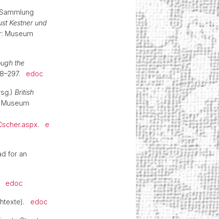
er Sammlung
t Kestner und
er: Museum
ough the
288–297.
edoc
rsg.)
British
sh Museum
Cscher.aspx
.
e
ad for an
).
edoc
uchtexte).
edoc