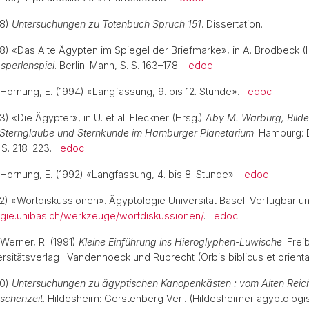
98)
Untersuchungen zu Totenbuch Spruch 151
. Dissertation.
98) «Das Alte Ägypten im Spiegel der Briefmarke», in A. Brodbeck (
sperlenspiel
. Berlin: Mann, S. S. 163–178.
edoc
 Hornung, E. (1994) «Langfassung, 9. bis 12. Stunde».
edoc
3) «Die Ägypter», in U. et al. Fleckner (Hrsg.)
Aby M. Warburg, Bild
 Sternglaube und Sternkunde im Hamburger Planetarium
. Hamburg: 
S. S. 218–223.
edoc
 Hornung, E. (1992) «Langfassung, 4. bis 8. Stunde».
edoc
92) «Wortdiskussionen». Ägyptologie Universität Basel. Verfügbar un
ogie.unibas.ch/werkzeuge/wortdiskussionen/
.
edoc
 Werner, R. (1991)
Kleine Einführung ins Hieroglyphen-Luwische
. Frei
ersitätsverlag : Vandenhoeck und Ruprecht (Orbis biblicus et orient
90)
Untersuchungen zu ägyptischen Kanopenkästen : vom Alten Reic
schenzeit
. Hildesheim: Gerstenberg Verl. (Hildesheimer ägyptolog