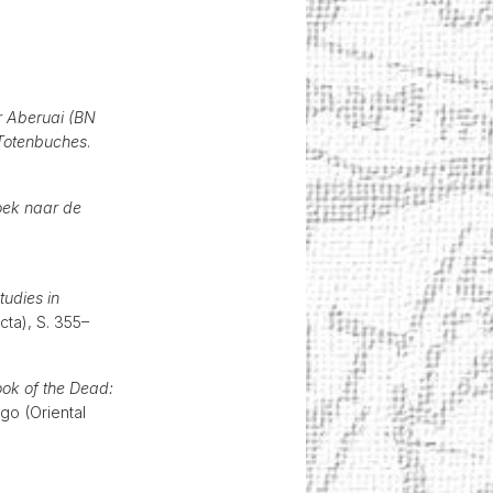
r Aberuai (BN
 Totenbuches
.
oek naar de
tudies in
cta), S. 355–
ok of the Dead:
ago (Oriental