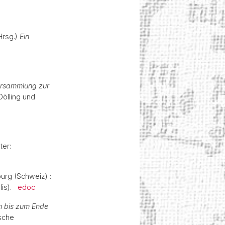
Hrsg.)
Ein
ersammlung zur
Dölling und
ter:
burg (Schweiz) :
alis).
edoc
h bis zum Ende
ische