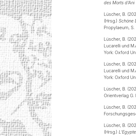
des Morts d’Ani
Lüscher, B. (20
(Hrsg.)
Schöne D
Propylaeum, S. 
Lüscher, B. (20
Lucarelli und M.
York: Oxford Un
Lüscher, B. (20
Lucarelli und M.
York: Oxford Un
Lüscher, B. (20
Orientverlag G
Lüscher, B. (20
Forschungsgesc
Lüscher, B. (20
(Hrsg.)
L’Egypte