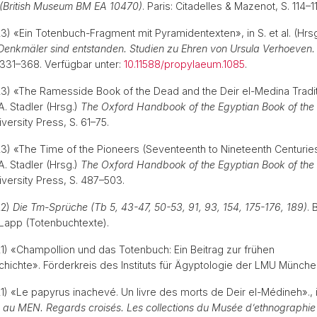
 (British Museum BM EA 10470)
. Paris: Citadelles & Mazenot, S. 114–1
23) «Ein Totenbuch-Fragment mit Pyramidentexten», in S. et al. (Hrs
enkmäler sind entstanden. Studien zu Ehren von Ursula Verhoeven.
331–368. Verfügbar unter:
10.11588/propylaeum.1085
.
23) «The Ramesside Book of the Dead and the Deir el-Medina Traditi
A. Stadler (Hrsg.)
The Oxford Handbook of the Egyptian Book of th
iversity Press, S. 61–75.
23) «The Time of the Pioneers (Seventeenth to Nineteenth Centuries)
A. Stadler (Hrsg.)
The Oxford Handbook of the Egyptian Book of th
iversity Press, S. 487–503.
22)
Die Tm-Sprüche (Tb 5, 43-47, 50-53, 91, 93, 154, 175-176, 189)
. 
. Lapp (Totenbuchtexte).
21) «Champollion und das Totenbuch: Ein Beitrag zur frühen
hichte». Förderkreis des Instituts für Ägyptologie der LMU Münc
21) «Le papyrus inachevé. Un livre des morts de Deir el-Médineh»., i
 au MEN. Regards croisés. Les collections du Musée d’ethnographie