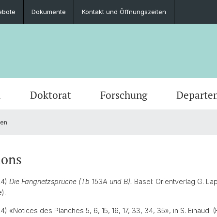
ebote
Dokumente
Kontakt und Öffnungszeiten
m
Doktorat
Forschung
Departe
nen
Veranstaltungen
Studierende
Promotionsfächer
Publikationen
Personen
Alte Geschichte
Medien
Studie
Abschl
Berufli
Klassi
Ausschreibungen und offene Stellen
Latinum & Graecum
Mediatheken & Sammlungen
Gräzistik
Social
Studie
Servic
Vindon
ions
Veranstaltungsarchiv
Scientific Advisory Board
Ur- und Frühgeschichtliche und
Dr. Da
24)
Die Fangnetzsprüche (Tb 153A und B).
Basel: Orientverlag G. La
Provinzialrömische Archäologie
te).
4) «Notices des Planches 5, 6, 15, 16, 17, 33, 34, 35», in S. Einaudi 