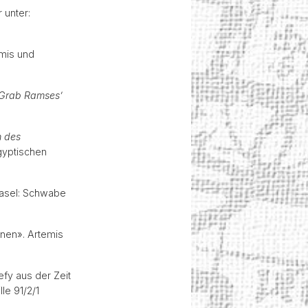
 unter:
emis und
Grab Ramses’
n des
gyptischen
Basel: Schwabe
onen». Artemis
fy aus der Zeit
le 91/2/1