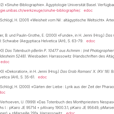
02) «Sinuhe-Bibliographie». Ägyptologie Universität Basel. Verfügbar
ogie.unibas.ch/werkzeuge/sinuhe-bibliographie/
.
edoc
Schlögl, H. (2001) «Weisheit vom Nil : altägyptische Weltsicht». Art
er, B. und Paulin-Grothe, E. (2000) «Funde», in H. Jenni (Hrsg.)
Das 
el: Schwabe (Aegyptiaca Helvetica (AH), S. 63–79.
edoc
00)
Das Totenbuch pBerlin P. 10477 aus Achmim : (mit Photographie
ldesheim 5248)
. Wiesbaden: Harrassowitz (Handschriften des Altä
.
edoc
0) «Dekoration», in H. Jenni (Hrsg.)
Das Grab Ramses’ X. (KV 18)
. 
vetica (AH), S. 35–61.
edoc
 Schlögl, H. (2000) «Gärten der Liebe : Lyrik aus der Zeit der Phara
doc
 Verhoeven, U. (1999) «Das Totenbuch des Monthpriesters Nespase
 I. : pKairo JE 95714 + pAlvany 1900.3.1, pKairo JE 95649, pMarseil
nner) + pMarseille 291». Harrassowitz.
edoc