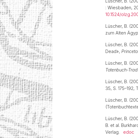
Lüscher, B. (20
: Wiesbaden, 200
10.1524/olzg.2
Lüscher, B. (20
zum Alten Ägy
Lüscher, B. (20
Dead»,
Princeto
Lüscher, B. (20
Totenbuch-Tradi
Lüscher, B. (2
35, S. 175–192, 
Lüscher, B. (20
(Totenbuchtex
Lüscher, B. (20
B. et al. Burkha
Verlag.
edoc