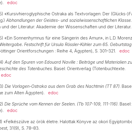
te).
edoc
5) «Kursivhieroglyphische Ostraka als Textvorlagen: Der (Glücks-)Fal
g.)
Abhandlungen der Geistes- und sozialwissenschaftlichen Klasse
und der Literatur: Akademie der Wissenschaften und der Literatu
15) «Ein Sonnenhymnus für eine Sängerin des Amun», in L.D. Morenz
Weitergabe. Festschrift für Ursula Rössler-Köhler zum 65. Geburtstag
öttinger Orientforschungen : Reihe 4, Ägypten), S. 301–321.
edoc
14)
Auf den Spuren von Edouard Naville : Beiträge und Materialien zu
eschichte des Totenbuches
. Basel: Orientverlag (Totenbuchtexte.
.
edoc
13)
Die Vorlagen-Ostraka aus dem Grab des Nachtmin (TT 87)
. Base
äge zum Alten Ägypten).
edoc
12)
Die Sprüche vom Kennen der Seelen. (Tb 107-109, 111-116)
. Basel
te).
edoc
11) «Felkészülve az örök életre. Halottak Könyve az okori Egyiptombo
pest
, 31(9), S. 78–83.