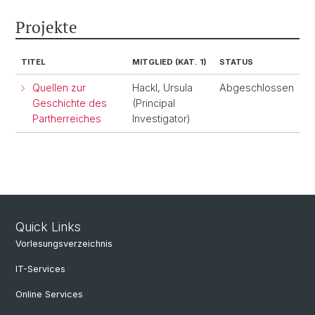
Projekte
TITEL
MITGLIED (KAT. 1)
STATUS
Quellen zur
Hackl, Ursula
Abgeschlossen
Geschichte des
(Principal
Partherreiches
Investigator)
Quick Links
Vorlesungsverzeichnis
IT-Services
Online Services