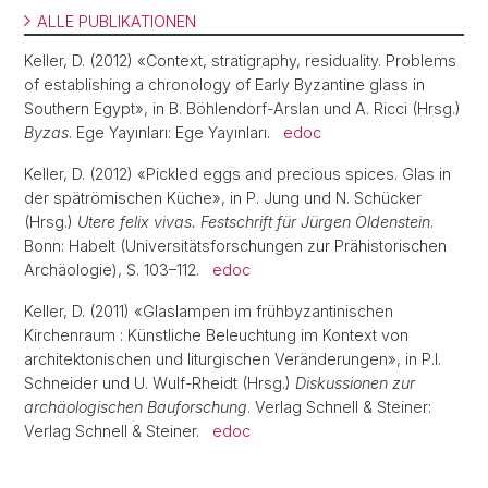
ALLE PUBLIKATIONEN
Keller, D. (2012) «Context, stratigraphy, residuality. Problems
of establishing a chronology of Early Byzantine glass in
Southern Egypt», in B. Böhlendorf-Arslan und A. Ricci (Hrsg.)
Byzas
. Ege Yayınları: Ege Yayınları.
edoc
Keller, D. (2012) «Pickled eggs and precious spices. Glas in
der spätrömischen Küche», in P. Jung und N. Schücker
(Hrsg.)
Utere felix vivas. Festschrift für Jürgen Oldenstein
.
Bonn: Habelt (Universitätsforschungen zur Prähistorischen
Archäologie), S. 103–112.
edoc
Keller, D. (2011) «Glaslampen im frühbyzantinischen
Kirchenraum : Künstliche Beleuchtung im Kontext von
architektonischen und liturgischen Veränderungen», in P.I.
Schneider und U. Wulf-Rheidt (Hrsg.)
Diskussionen zur
archäologischen Bauforschung
. Verlag Schnell & Steiner:
Verlag Schnell & Steiner.
edoc