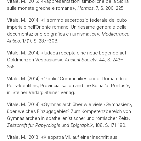
Vitale, M. (2015) «Rappresentazioni simboliche della Sicilia
sulle monete greche e romane»,
Hormos
, 7, S. 200–225.
Vitale, M. (2014) «Il sommo sacerdozio federale del culto
imperiale nell’Oriente romano. Un riesame generale della
documentazione epigrafica e numismatica»,
Mediterraneo
Antico
, 17(1), S. 287–308.
Vitale, M. (2014) «Iudaea recepta eine neue Legende auf
Goldmünzen Vespasians»,
Ancient Society
, 44, S. 243–
255.
Vitale, M. (2014) «’Pontic’ Communities under Roman Rule -
Polis-Identities, Provincialisation and the Koina ’of Pontus’»,
in. Steiner Verlag: Steiner Verlag.
Vitale, M. (2014) «Gymnasiarch über wie viele ‹Gymnasien›,
über welches Einzugsgebiet? Zum Kompetenzbereich von
Gymnasiarchen in späthellenistischer und römischer Zeit»,
Zeitschrift für Papyrologie und Epigraphik
, 188, S. 171–180.
Vitale, M. (2013) «Kleopatra VII. auf einer Inschrift aus