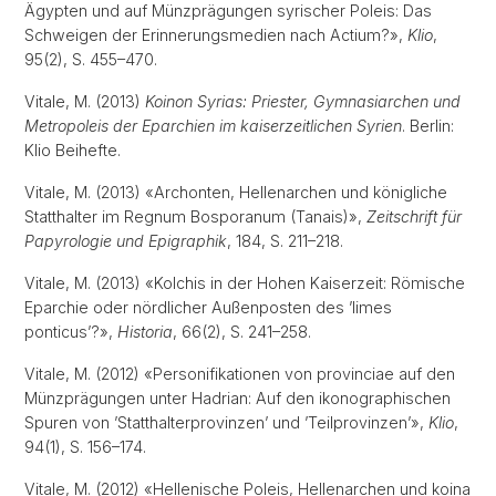
Ägypten und auf Münzprägungen syrischer Poleis: Das
Schweigen der Erinnerungsmedien nach Actium?»,
Klio
,
95(2), S. 455–470.
Vitale, M. (2013)
Koinon Syrias: Priester, Gymnasiarchen und
Metropoleis der Eparchien im kaiserzeitlichen Syrien
. Berlin:
Klio Beihefte.
Vitale, M. (2013) «Archonten, Hellenarchen und königliche
Statthalter im Regnum Bosporanum (Tanais)»,
Zeitschrift für
Papyrologie und Epigraphik
, 184, S. 211–218.
Vitale, M. (2013) «Kolchis in der Hohen Kaiserzeit: Römische
Eparchie oder nördlicher Außenposten des ’limes
ponticus’?»,
Historia
, 66(2), S. 241–258.
Vitale, M. (2012) «Personifikationen von provinciae auf den
Münzprägungen unter Hadrian: Auf den ikonographischen
Spuren von ’Statthalterprovinzen’ und ’Teilprovinzen’»,
Klio
,
94(1), S. 156–174.
Vitale, M. (2012) «Hellenische Poleis, Hellenarchen und koina