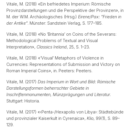
Vitale, M. (2018) «Ein befriedetes Imperium: Römische
Provinzdarstellungen und die Perspektive der Provinzen», in
M. der W.M. Archäologisches (Hrsg.)
Eirene/Pax: "Frieden in
der Antike"
. Münster: Sandstein Verlag, S. 177–185.
Vitale, M. (2018) «No ’Britannia’ on Coins of the Severans:
Methodological Problems of Textual and Visual
Interpretation»,
Classics Ireland
, 25, S. 1–23.
Vitale, M. (2018) «’Visual’ Metaphors of Violence in
Currencies: Representations of Submission and Victory on
Roman Imperial Coins», in. Peeters: Peeters.
Vitale, M. (2017)
Das Imperium in Wort und Bild: Römische
Darstellungsformen beherrschter Gebiete in
Inschriftenmonumenten, Münzprägungen und Literatur
.
Stuttgart: Historia.
Vitale, M. (2017) «‹Penta-/Hexapolis von Libya›: Städtebünde
und provinzialer Kaiserkult in Cyrenaica»,
Klio
, 99(1), S. 89–
129.