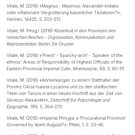
Vitale, M. (2016) «Magnus - Maximus: Alexander-imitatio
oder inflationäre Vergrößerung kaiserlicher Titulaturen?»,
Hermes
, 144(2), S. 203–213.
Vitale, M. (Hrsg.) (2016)
Kaiserkult in den Provinzen des
römischen Reiches - Organisation, Kommunikation und
Repräsentation
. Berlin: De Gruyter.
Vitale, M. (2016) «’Priest’ - ’Eparchy-arch’ - ’Speaker of the
ethnos’: Areas of Responsibility of Highest Officials of the
Eastern Provincial Imperial Cult»,
Mnemosyne
, 69, S. 82–111.
Vitale, M. (2016) «Anmerkungen zu einem Statthalter der
Provinz Cilicia-Isauria-Lycaonia und zu den städtischen
Titeln von Tarsos in einer neuen Inschrift aus der Zeit von
Severus Alexander»,
Zeitschrift für Papyrologie und
Epigraphik
, 199, S. 264–270.
Vitale, M. (2015) «Imperial Phrygia: a ’Procuratorial Province’
Governed by liberti Augusti?»,
Philia
, 1, S. 33–45.