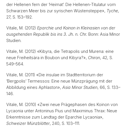
der Hellenen fern der ’Heimat’: Die Hellenen-Titulatur vom
Schwarzen Meer bis zur syrischen Wüstensteppe»,
Tyche
,
27, S. 153–192.
Vitale, M. (2012)
Eparchie und Koinon in Kleinasien von der
ausgehenden Republik bis ins 3. Jh. n. Chr.
Bonn: Asia Minor
Studien.
Vitale, M. (2012) «Kibyra, die Tetrapolis und Murena: eine
neue Freiheitsära in Boubon und Kibyra?»,
Chiron
, 42, S.
549–564.
Vitale, M. (2011) «Die insulae im Stadtterritorium der
’Bergpolis’ Termessos: Eine neue Münzprägung mit der
Abbildung eines Aphlaston»,
Asia Minor Studien
, 66, S. 133–
146.
Vitale, M. (2010) «Zwei neue Prägephasen des Koinon von
Lycaonia unter Antoninus Pius und Maximinus Thrax: Neue
Erkenntnisse zum Landtag der Eparchie Lycaonia»,
Schweizer Münzblätter
, 240, S. 103–111.