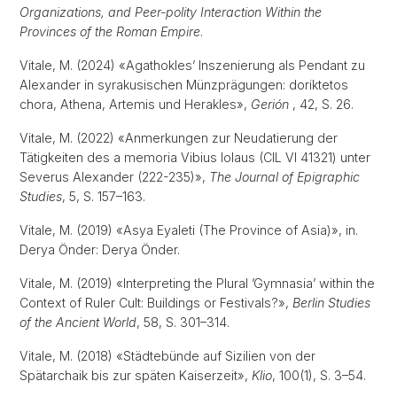
Organizations, and Peer-polity Interaction Within the
Provinces of the Roman Empire
.
Vitale, M. (2024) «Agathokles’ Inszenierung als Pendant zu
Alexander in syrakusischen Münzprägungen: doriktetos
chora, Athena, Artemis und Herakles»,
Gerión
, 42, S. 26.
Vitale, M. (2022) «Anmerkungen zur Neudatierung der
Tätigkeiten des a memoria Vibius Iolaus (CIL VI 41321) unter
Severus Alexander (222-235)»,
The Journal of Epigraphic
Studies
, 5, S. 157–163.
Vitale, M. (2019) «Asya Eyaleti (The Province of Asia)», in.
Derya Önder: Derya Önder.
Vitale, M. (2019) «Interpreting the Plural ’Gymnasia’ within the
Context of Ruler Cult: Buildings or Festivals?»,
Berlin Studies
of the Ancient World
, 58, S. 301–314.
Vitale, M. (2018) «Städtebünde auf Sizilien von der
Spätarchaik bis zur späten Kaiserzeit»,
Klio
, 100(1), S. 3–54.