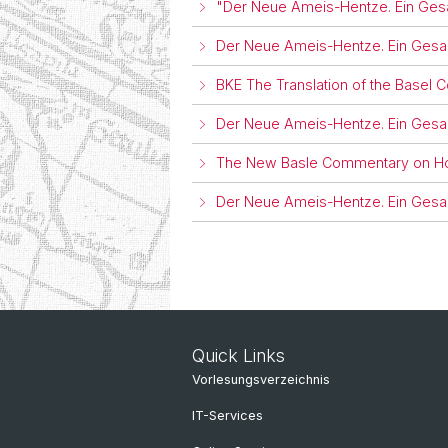
"Der Neue Ameis-Hentze. Ein Ges
Der Neue Ameis-Hentze. Ein Gesa
BKE The Translation of the Basel 
Der Neue Ameis-Hentze. Ein Gesa
The New Basle Commentary on Ho
Der Neue Ameis-Hentze. Ein Gesa
Quick Links
Vorlesungsverzeichnis
IT-Services