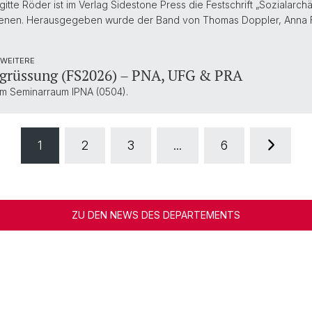
gitte Röder ist im Verlag Sidestone Press die Festschrift „Sozialarc
schienen. Herausgegeben wurde der Band von Thomas Doppler, Anna 
 WEITERE
rüssung (FS2026) – PNA, UFG & PRA
 im Seminarraum IPNA (0504).
1
2
3
...
6
ZU DEN NEWS DES DEPARTEMENTS