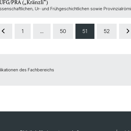
UFG/PRA („Kränzli“)
senschaftlichen, Ur- und Frühgeschichtlichen sowie Provinzialröm
1
...
50
51
52
likationen des Fachbereichs