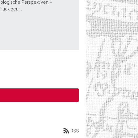
häologische Perspektiven –
Flückiger,…
RSS