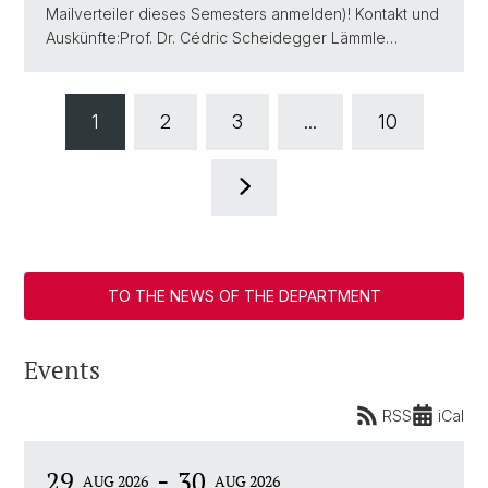
Mailverteiler dieses Semesters anmelden)! Kontakt und
Auskünfte:Prof. Dr. Cédric Scheidegger Lämmle…
1
2
3
...
10
TO THE NEWS OF THE DEPARTMENT
Events
RSS
iCal
-
29
30
AUG 2026
AUG 2026