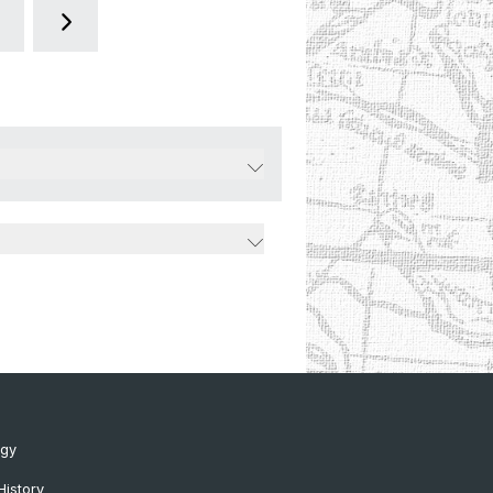
ogy
History