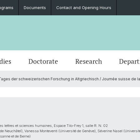
ograms
Documents
Contact and Opening Hours
dies
Doctorate
Research
Depar
ages der schweizerischen Forschung in Altgriechisch / Journée suisse de la
Events
Students
Doctoral Subjects
Publications
People
Ancient History
Press 
Degre
Final 
Library
Classi
Job Vacancies and Advertisements
Latinum & Graecum
Service
Greek Philology
Social
Academ
Associ
Vindon
Archae
Dr. Daniel Schuhmann Fund
European Archaeology
es lettres et sciences humaines, Espace Tilo-Frey 1, salle R. N. 02
e Neuchâtel), Vanessa Monteventi (Université de Genève), Séverine Nasel (Université 
usanne et de Berne)