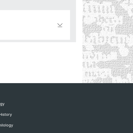
ogy
History
ilology