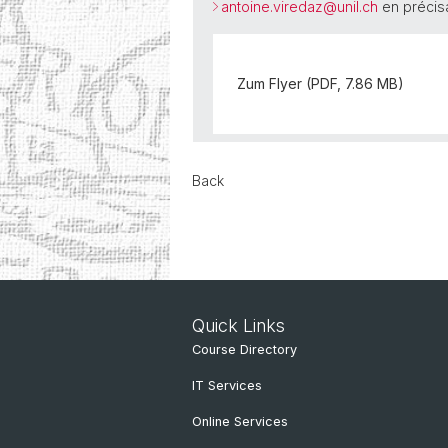
antoine.viredaz@
unil.ch
en précis
Zum Flyer (PDF, 7.86 MB)
Back
Quick Links
Course Directory
IT Services
Online Services