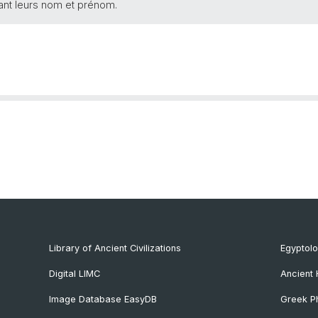
ant leurs nom et prénom.
Library of Ancient Civilizations
Egyptol
Digital LIMC
Ancient 
Image Database EasyDB
Greek Ph