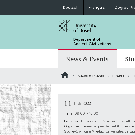
Deutsch
Français
Degree Pr
Department of
Ancient Civilizations
News & Events
Stu
News & Events
Events
T
News
Prospective Students
Doctoral Program
Research Events
Board & Organization
Egyptology
Publications
Courses
Collegium Beatus Rhenanus (CBR)
Media Libraries & Collections
Latin Philology
11
FEB 2022
Events Archive
Career entry
Scientific Advisory Board
Time:
09:00 - 15:00
Historical-Comparative Linguistics
Location:
Université de Neuchâtel, Faculté d
Organizer:
Jean-Jacques Aubert (Université d
Sydney), Antoine Viredaz (Universités de La