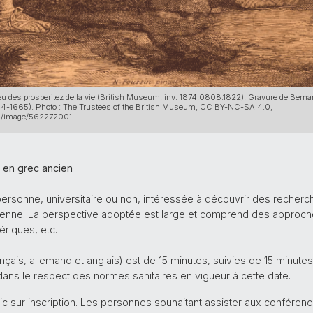
lieu des prosperitez de la vie (British Museum, inv. 1874,0808.1822). Gravure de Berna
594-1665). Photo : The Trustees of the British Museum, CC BY-NC-SA 4.0,
on/image/562272001.
 en grec ancien
personne, universitaire ou non, intéressée à découvrir des recherc
enne. La perspective adoptée est large et comprend des approches
ériques, etc.
nçais, allemand et anglais) est de 15 minutes, suivies de 15 minute
dans le respect des normes sanitaires en vigueur à cette date.
lic sur inscription. Les personnes souhaitant assister aux conféren