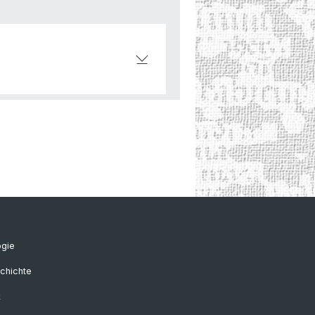
ogie
chichte
k