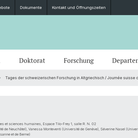
ebote
Dokumente
Kontakt und Öffnungszeiten
m
Doktorat
Forschung
Departe
Tages der schweizerischen Forschung in Altgriechisch / Journée suisse de
Veranstaltungen
Studierende
Promotionsfächer
Publikationen
Personen
Alte Geschichte
Medien
Studie
Abschl
Berufli
Klassi
Ausschreibungen und offene Stellen
Latinum & Graecum
Mediatheken & Sammlungen
Gräzistik
Social
Studie
Servic
Vindon
Veranstaltungsarchiv
Scientific Advisory Board
Ur- und Frühgeschichtliche und
Dr. Da
Provinzialrömische Archäologie
res et sciences humaines, Espace Tilo-Frey 1, salle R. N. 02
é de Neuchâtel), Vanessa Monteventi (Université de Genève), Séverine Nasel (Universit
usanne et de Berne)