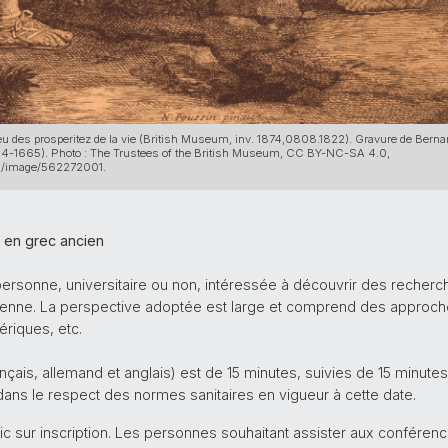
lieu des prosperitez de la vie (British Museum, inv. 1874,0808.1822). Gravure de Berna
594-1665). Photo : The Trustees of the British Museum, CC BY-NC-SA 4.0,
on/image/562272001.
 en grec ancien
personne, universitaire ou non, intéressée à découvrir des recherc
enne. La perspective adoptée est large et comprend des approches
ériques, etc.
nçais, allemand et anglais) est de 15 minutes, suivies de 15 minute
dans le respect des normes sanitaires en vigueur à cette date.
lic sur inscription. Les personnes souhaitant assister aux conféren