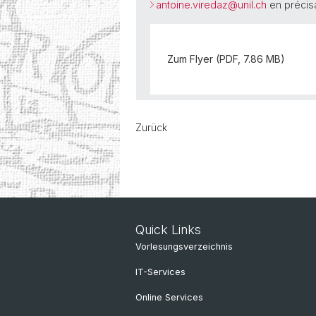
antoine.viredaz@
unil.ch
en précis
Zum Flyer (PDF, 7.86 MB)
Zurück
Quick Links
Vorlesungsverzeichnis
IT-Services
Online Services