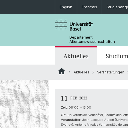
English
Français
Studienang
Departement
Altertumswissenschaften
Aktuelles
Studiu
Aktuelles
Veranstaltungen
News
Studieninteressierte
Doktoratsprogramm
Forschungsveranstaltungen
Leitung & Organisation
Ägyptologie
Publikationen
Lehrveranstaltungen
Collegium Beatus Rhenanus (CBR)
Bibliothek
Latinistik
11
FEB. 2022
Newsletter
Berufseinstieg
Fachverbände & Kooperationen
Historisch-vergleichende
Zeit:
09:00 - 15:00
Sprachwissenschaft
Ort:
Université de Neuchâtel, Faculté des lett
Veranstalter:
Jean-Jacques Aubert (Universit
Sydney), Antoine Viredaz (Universités de La