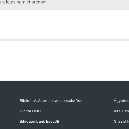
ant leurs nom et prénom.
Bibliothek Altertumswissenschaften
Ägyptol
Digital LIMC
Alte Ges
Bilddatenbank EasyDB
Gräzisti