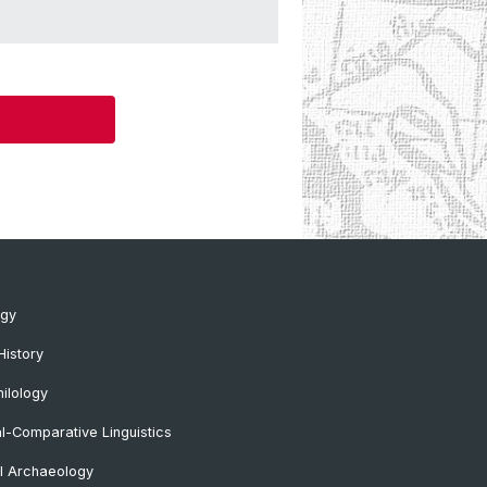
ogy
History
ilology
al-Comparative Linguistics
l Archaeology