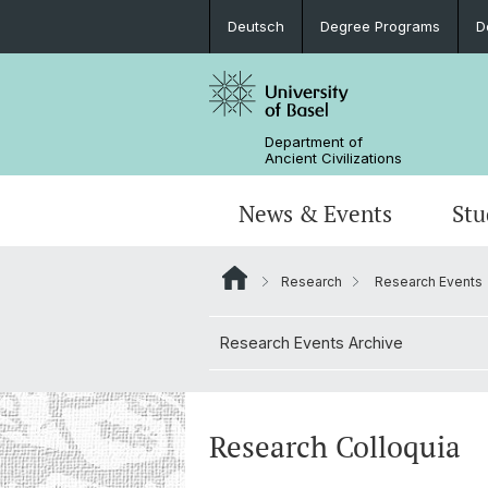
Deutsch
Degree Programs
D
Department of
Ancient Civilizations
News & Events
Stu
Research
Research Events
News
Prospective Students
Doctoral Program
Research Events
Board & Organization
Egyptology
Research Events Archive
Publications
Courses
Collegium Beatus Rhenanus (CBR)
Library
Latin Philology
Events Archive
Career entry
Associations & Cooperations
Historical-Comparative Linguistics
Research Colloquia