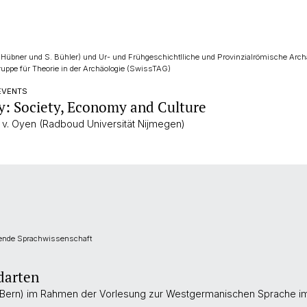
 Hübner und S. Bühler) und Ur- und Frühgeschichtlliche und Provinzialrömische Arch
ruppe für Theorie in der Archäologie (SwissTAG)
 EVENTS
: Society, Economy and Culture
 v. Oyen (Radboud Universität Nijmegen)
hende Sprachwissenschaft
darten
i Bern) im Rahmen der Vorlesung zur Westgermanischen Sprache i