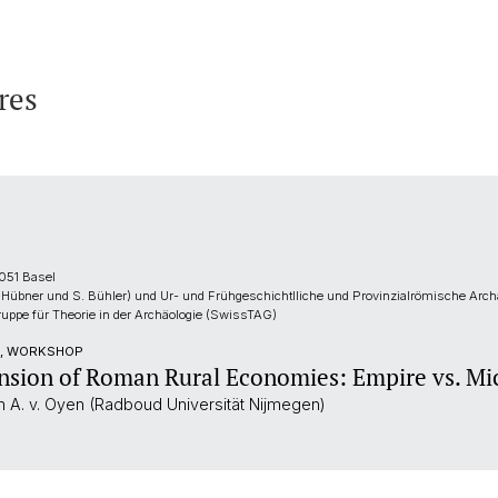
res
051 Basel
 Hübner und S. Bühler) und Ur- und Frühgeschichtlliche und Provinzialrömische Arch
ruppe für Theorie in der Archäologie (SwissTAG)
M, WORKSHOP
nsion of Roman Rural Economies: Empire vs. Mi
n A. v. Oyen (Radboud Universität Nijmegen)