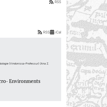
RSS
RSS
iCal
äologie (Vindonissa-Professur) (Ana Z.
cro- Environments