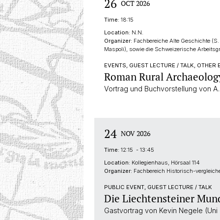
26
OCT 2026
Time:
18:15
Location:
N.N.
Organizer:
Fachbereiche Alte Geschichte (S.
Maspoli), sowie die Schweizerische Arbeitsg
EVENTS, GUEST LECTURE / TALK, OTHER
Roman Rural Archaeology
Vortrag und Buchvorstellung von A.
24
NOV 2026
Time:
12:15 - 13:45
Location:
Kollegienhaus, Hörsaal 114
Organizer:
Fachbereich Historisch-vergleic
PUBLIC EVENT, GUEST LECTURE / TALK
Die Liechtensteiner Mun
Gastvortrag von Kevin Negele (Un