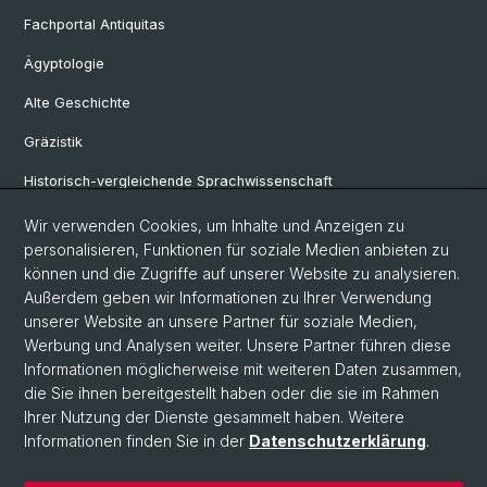
Fachportal Antiquitas
Ägyptologie
Alte Geschichte
Gräzistik
Historisch-vergleichende Sprachwissenschaft
Klassische Archäologie
Wir verwenden Cookies, um Inhalte und Anzeigen zu
personalisieren, Funktionen für soziale Medien anbieten zu
Latinistik
können und die Zugriffe auf unserer Website zu analysieren.
Außerdem geben wir Informationen zu Ihrer Verwendung
Ur- und Frühgeschichtliche und Provinzialrömische Archäologie
unserer Website an unsere Partner für soziale Medien,
Vindonissa-Professur
Werbung und Analysen weiter. Unsere Partner führen diese
Informationen möglicherweise mit weiteren Daten zusammen,
die Sie ihnen bereitgestellt haben oder die sie im Rahmen
Ihrer Nutzung der Dienste gesammelt haben. Weitere
© Universität Basel
Informationen finden Sie in der
Datenschutzerklärung
.
Philosophisch-Historische Fakultät
Home