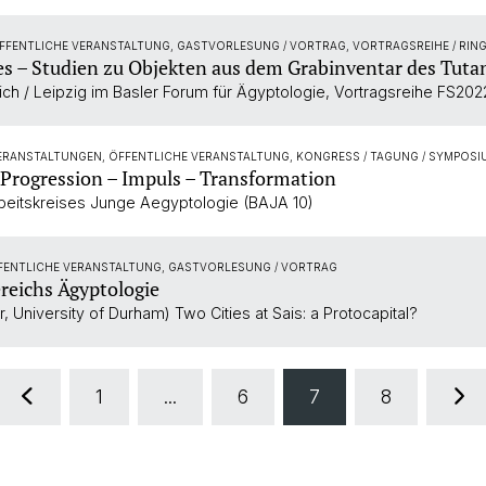
ÖFFENTLICHE VERANSTALTUNG, GASTVORLESUNG / VORTRAG, VORTRAGSREIHE / RI
tes – Studien zu Objekten aus dem Grabinventar des Tu
ich / Leipzig im Basler Forum für Ägyptologie, Vortragsreihe FS202
VERANSTALTUNGEN, ÖFFENTLICHE VERANSTALTUNG, KONGRESS / TAGUNG / SYMPOS
Progression – Impuls – Transformation
Arbeitskreises Junge Aegyptologie (BAJA 10)
FFENTLICHE VERANSTALTUNG, GASTVORLESUNG / VORTRAG
reichs Ägyptologie
, University of Durham) Two Cities at Sais: a Protocapital?
1
...
6
7
8