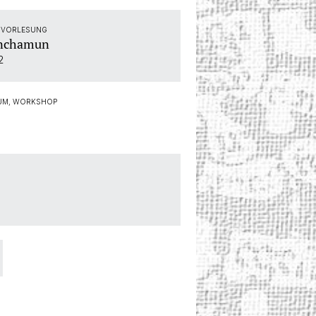
NGVORLESUNG
tanchamun
2
IUM, WORKSHOP