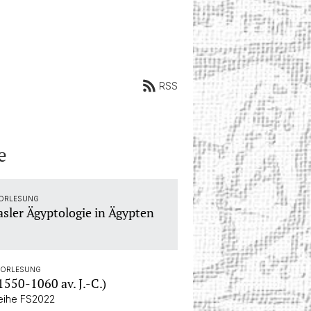
RSS
e
VORLESUNG
asler Ägyptologie in Ägypten
GVORLESUNG
1550-1060 av. J.-C.)
reihe FS2022