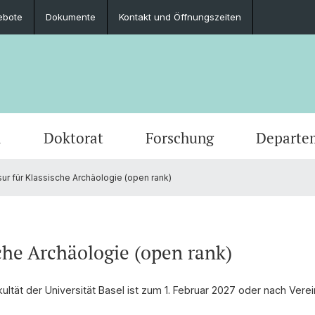
ebote
Dokumente
Kontakt und Öffnungszeiten
m
Doktorat
Forschung
Departe
ur für Klassische Archäologie (open rank)
Veranstaltungen
Studierende
Promotionsfächer
Publikationen
Personen
Alte Geschichte
Medien
Studie
Abschl
Berufli
Klassi
Ausschreibungen und offene Stellen
Latinum & Graecum
Mediatheken & Sammlungen
Gräzistik
Social
Studie
Servic
Vindon
sche Archäologie (open rank)
Veranstaltungsarchiv
Scientific Advisory Board
Ur- und Frühgeschichtliche und
Dr. Da
Provinzialrömische Archäologie
ultät der Universität Basel ist zum 1. Februar 2027 oder nach Verei