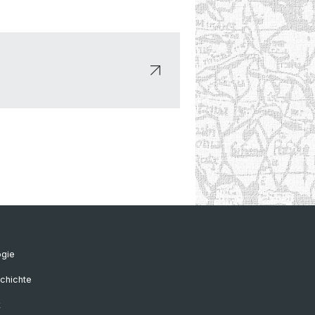
ogie
chichte
k