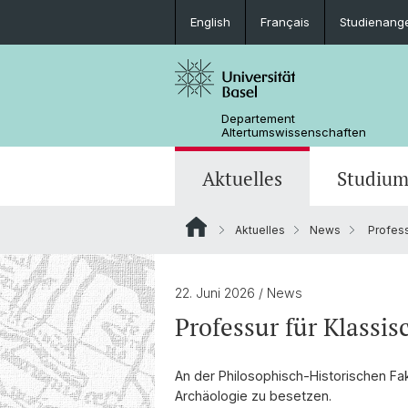
English
Français
Studienang
Departement
Altertumswissenschaften
Aktuelles
Studiu
Aktuelles
News
Profess
News
Studieninteressierte
Doktoratsprogramm
Forschungsveranstaltungen
Leitung & Organisation
Ägyptologie
Publikationen
Lehrveranstaltungen
Collegium Beatus Rhenanus (CBR)
Bibliothek
Latinistik
22. Juni 2026
/ News
Professur für Klassi
Newsletter
Berufseinstieg
Fachverbände & Kooperationen
Historisch-vergleichende
Sprachwissenschaft
An der Philosophisch-Historischen Fak
Archäologie zu besetzen.