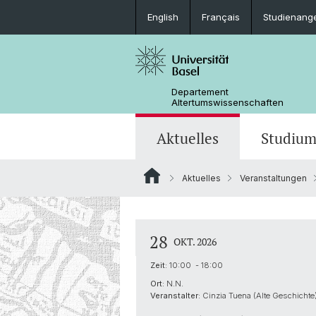
English
Français
Studienang
Departement
Altertumswissenschaften
Aktuelles
Studiu
Aktuelles
Veranstaltungen
News
Studieninteressierte
Doktoratsprogramm
Forschungsveranstaltungen
Leitung & Organisation
Ägyptologie
Publikationen
Lehrveranstaltungen
Collegium Beatus Rhenanus (CBR)
Bibliothek
Latinistik
28
OKT. 2026
Newsletter
Berufseinstieg
Fachverbände & Kooperationen
Historisch-vergleichende
Zeit:
10:00 - 18:00
Sprachwissenschaft
Ort:
N.N.
Veranstalter:
Cinzia Tuena (Alte Geschichte)