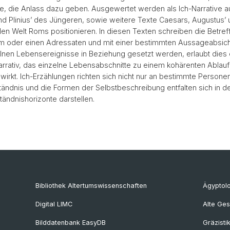
xte, die Anlass dazu geben. Ausgewertet werden als Ich-Narrative
 Plinius’ des Jüngeren, sowie weitere Texte Caesars, Augustus’ u
ialen Welt Roms positionieren. In diesen Texten schreiben die Betref
kum oder einen Adressaten und mit einer bestimmten Aussageabsicht
lnen Lebensereignisse in Beziehung gesetzt werden, erlaubt dies ei
n Narrativ, das einzelne Lebensabschnitte zu einem kohärenten Abla
irkt. Ich-Erzählungen richten sich nicht nur an bestimmte Personen
ändnis und die Formen der Selbstbeschreibung entfalten sich in den
ändnishorizonte darstellen.
Bibliothek Altertumswissenschaften
Ägyptol
Digital LIMC
Alte Ges
Bilddatenbank EasyDB
Gräzisti