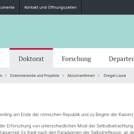
kumente
Kontakt und Öffnungszeiten
m
Doktorat
Forschung
Departe
m
Doktorierende und Projekte
AbsolventInnen
Diegel Laura
Veranstaltungen
Studierende
Promotionsfächer
Publikationen
Personen
Alte Geschichte
Medien
Studie
Abschl
Berufli
Klassi
Ausschreibungen und offene Stellen
Latinum & Graecum
Mediatheken & Sammlungen
Gräzistik
Social
Studie
Servic
Vindon
Veranstaltungsarchiv
Scientific Advisory Board
Ur- und Frühgeschichtliche und
Dr. Da
writing
am Ende der römischen Republik und zu Beginn der Kaiserzei
Provinzialrömische Archäologie
 der Erforschung von unterschiedlichen Modi der Selbstbetrachtu
aiserzeit. Es fragt nach den Paradigmen der Selbstreflexion, an de