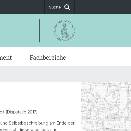
Suche
ment
Fachbereiche
spiegel
nangebote
ussarbeiten
che Integrität
sche Archäologie
 Media
nfachberatung
e
issa-Professur
niel Schuhmann Fonds
t (Disputatio 2017)
ng und Selbstbeschreibung am Ende der
nen sich diese orientiert, und