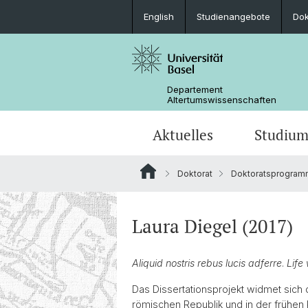
English
Studienangebote
Do
Departement
Altertumswissenschaften
Aktuelles
Studiu
Doktorat
Doktoratsprogram
News
Studieninteressierte
Doktoratsprogramm
Forschungsveranstaltungen
Leitung & Organisation
Ägyptologie
Publikationen
Lehrveranstaltungen
Collegium Beatus Rhenanus (CBR)
Bibliothek
Latinistik
Laura Diegel (2017)
Newsletter
Berufseinstieg
Fachverbände & Kooperationen
Historisch-vergleichende
Aliquid nostris rebus lucis adferre
.
Life 
Sprachwissenschaft
Das Dissertationsprojekt widmet sich
römischen Republik und in der frühen K