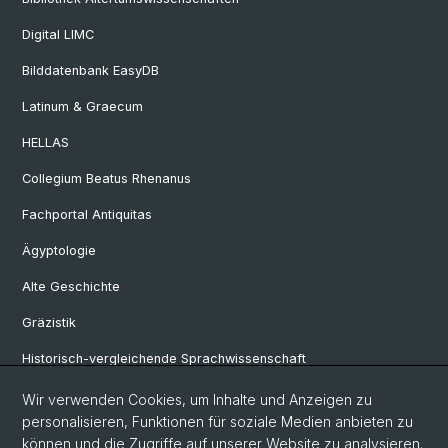
Digital LIMC
Bilddatenbank EasyDB
Latinum & Graecum
HELLAS
Collegium Beatus Rhenanus
Fachportal Antiquitas
Ägyptologie
Alte Geschichte
Gräzistik
Historisch-vergleichende Sprachwissenschaft
Klassische Archäologie
Wir verwenden Cookies, um Inhalte und Anzeigen zu
personalisieren, Funktionen für soziale Medien anbieten zu
Latinistik
können und die Zugriffe auf unserer Website zu analysieren.