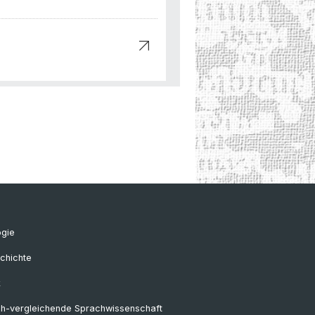
ogie
chichte
k
ch-vergleichende Sprachwissenschaft