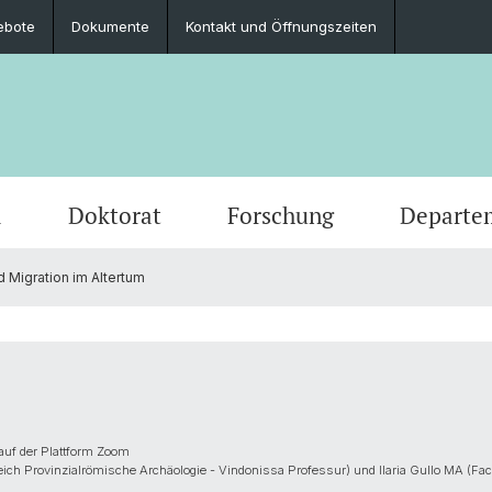
ebote
Dokumente
Kontakt und Öffnungszeiten
m
Doktorat
Forschung
Departe
 Migration im Altertum
Veranstaltungen
Studierende
Promotionsfächer
Publikationen
Personen
Alte Geschichte
Medien
Studie
Abschl
Berufli
Klassi
Ausschreibungen und offene Stellen
Latinum & Graecum
Mediatheken & Sammlungen
Gräzistik
Social
Studie
Servic
Vindon
Veranstaltungsarchiv
Scientific Advisory Board
Ur- und Frühgeschichtliche und
Dr. Da
Provinzialrömische Archäologie
auf der Plattform Zoom
ich Provinzialrömische Archäologie - Vindonissa Professur) und Ilaria Gullo MA (Fa