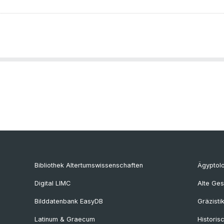
Bibliothek Altertumswissenschaften
Ägyptol
Digital LIMC
Alte Ges
Bilddatenbank EasyDB
Gräzisti
Latinum & Graecum
Historis