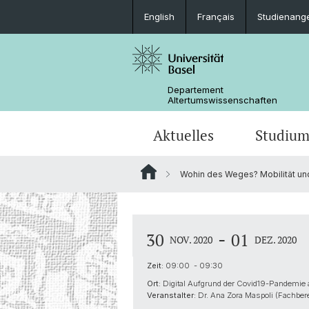
English
Français
Studienang
Departement
Altertumswissenschaften
Aktuelles
Studiu
Wohin des Weges? Mobilität und
News
Studieninteressierte
Doktoratsprogramm
Forschungsveranstaltungen
Leitung & Organisation
Ägyptologie
Publikationen
Lehrveranstaltungen
Collegium Beatus Rhenanus (CBR)
Bibliothek
Latinistik
-
30
01
NOV. 2020
DEZ. 2020
Newsletter
Berufseinstieg
Fachverbände & Kooperationen
Historisch-vergleichende
Zeit:
09:00 - 09:30
Sprachwissenschaft
Ort:
Digital Aufgrund der Covid19-Pandemie 
Veranstalter:
Dr. Ana Zora Maspoli (Fachbere