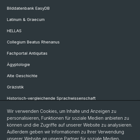
Bilddatenbank EasyDB
Latinum & Graecum
HELLAS
Collegium Beatus Rhenanus
Fachportal Antiquitas
Ägyptologie
Alte Geschichte
Gräzistik
Historisch-vergleichende Sprachwissenschaft
Klassische Archäologie
Wir verwenden Cookies, um Inhalte und Anzeigen zu
personalisieren, Funktionen für soziale Medien anbieten zu
Latinistik
können und die Zugriffe auf unserer Website zu analysieren.
Außerdem geben wir Informationen zu Ihrer Verwendung
Ur- und Frühgeschichtliche und Provinzialrömische Archäologie
unserer Website an unsere Partner für soziale Medien,