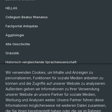
HELLAS
Collegium Beatus Rhenanus
Fachportal Antiquitas
Ägyptologie
Alte Geschichte
Gräzistik
Historisch-vergleichende Sprachwissenschaft
Klassische Archäologie
Wir verwenden Cookies, um Inhalte und Anzeigen zu
personalisieren, Funktionen für soziale Medien anbieten zu
Latinistik
können und die Zugriffe auf unserer Website zu analysieren.
Außerdem geben wir Informationen zu Ihrer Verwendung
Ur- und Frühgeschichtliche und Provinzialrömische Archäologie
unserer Website an unsere Partner für soziale Medien,
Vindonissa-Professur
Werbung und Analysen weiter. Unsere Partner führen diese
Informationen möglicherweise mit weiteren Daten zusammen,
die Sie ihnen bereitgestellt haben oder die sie im Rahmen