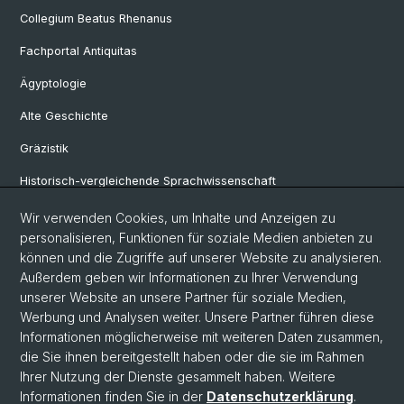
Collegium Beatus Rhenanus
Fachportal Antiquitas
Ägyptologie
Alte Geschichte
Gräzistik
Historisch-vergleichende Sprachwissenschaft
Klassische Archäologie
Wir verwenden Cookies, um Inhalte und Anzeigen zu
personalisieren, Funktionen für soziale Medien anbieten zu
Latinistik
können und die Zugriffe auf unserer Website zu analysieren.
Außerdem geben wir Informationen zu Ihrer Verwendung
Ur- und Frühgeschichtliche und Provinzialrömische Archäologie
unserer Website an unsere Partner für soziale Medien,
Vindonissa-Professur
Werbung und Analysen weiter. Unsere Partner führen diese
Informationen möglicherweise mit weiteren Daten zusammen,
die Sie ihnen bereitgestellt haben oder die sie im Rahmen
Ihrer Nutzung der Dienste gesammelt haben. Weitere
© Universität Basel
Informationen finden Sie in der
Datenschutzerklärung
.