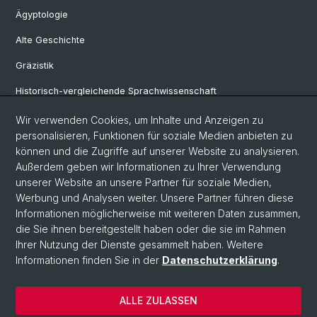
Ägyptologie
Alte Geschichte
Gräzistik
Historisch-vergleichende Sprachwissenschaft
Klassische Archäologie
Wir verwenden Cookies, um Inhalte und Anzeigen zu
personalisieren, Funktionen für soziale Medien anbieten zu
Latinistik
können und die Zugriffe auf unserer Website zu analysieren.
Außerdem geben wir Informationen zu Ihrer Verwendung
Ur- und Frühgeschichtliche und Provinzialrömische Archäologie
unserer Website an unsere Partner für soziale Medien,
Vindonissa-Professur
Werbung und Analysen weiter. Unsere Partner führen diese
Informationen möglicherweise mit weiteren Daten zusammen,
die Sie ihnen bereitgestellt haben oder die sie im Rahmen
Ihrer Nutzung der Dienste gesammelt haben. Weitere
© Universität Basel
Informationen finden Sie in der
Datenschutzerklärung
.
Philosophisch-Historische Fakultät
Home
ALLE ZULASSEN
Datenschutzerklärung