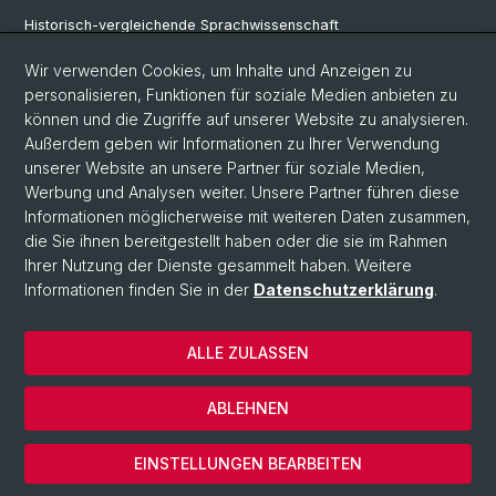
Historisch-vergleichende Sprachwissenschaft
Klassische Archäologie
Wir verwenden Cookies, um Inhalte und Anzeigen zu
personalisieren, Funktionen für soziale Medien anbieten zu
Latinistik
können und die Zugriffe auf unserer Website zu analysieren.
Außerdem geben wir Informationen zu Ihrer Verwendung
Ur- und Frühgeschichtliche und Provinzialrömische Archäologie
unserer Website an unsere Partner für soziale Medien,
Vindonissa-Professur
Werbung und Analysen weiter. Unsere Partner führen diese
Informationen möglicherweise mit weiteren Daten zusammen,
die Sie ihnen bereitgestellt haben oder die sie im Rahmen
Ihrer Nutzung der Dienste gesammelt haben. Weitere
© Universität Basel
Informationen finden Sie in der
Datenschutzerklärung
.
Philosophisch-Historische Fakultät
Home
ALLE ZULASSEN
Datenschutzerklärung
Impressum
ABLEHNEN
Kontakt & Öffnungszeiten
Cookies
EINSTELLUNGEN BEARBEITEN