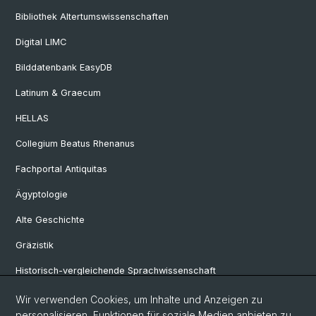
Bibliothek Altertumswissenschaften
Digital LIMC
Bilddatenbank EasyDB
Latinum & Graecum
HELLAS
Collegium Beatus Rhenanus
Fachportal Antiquitas
Ägyptologie
Alte Geschichte
Gräzistik
Historisch-vergleichende Sprachwissenschaft
Klassische Archäologie
Wir verwenden Cookies, um Inhalte und Anzeigen zu
personalisieren, Funktionen für soziale Medien anbieten zu