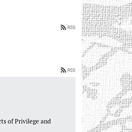
RSS
RSS
ts of Privilege and