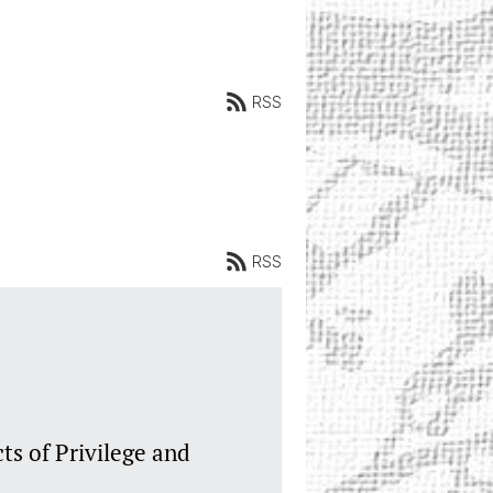
RSS
RSS
ts of Privilege and