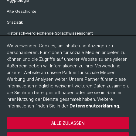
Ägyptologie
Alte Geschichte
Gräzistik
Historisch-vergleichende Sprachwissenschaft
Klassische Archäologie
Wir verwenden Cookies, um Inhalte und Anzeigen zu
personalisieren, Funktionen für soziale Medien anbieten zu
Latinistik
können und die Zugriffe auf unserer Website zu analysieren.
Außerdem geben wir Informationen zu Ihrer Verwendung
Ur- und Frühgeschichtliche und Provinzialrömische Archäologie
unserer Website an unsere Partner für soziale Medien,
Vindonissa-Professur
Werbung und Analysen weiter. Unsere Partner führen diese
Informationen möglicherweise mit weiteren Daten zusammen,
die Sie ihnen bereitgestellt haben oder die sie im Rahmen
Ihrer Nutzung der Dienste gesammelt haben. Weitere
© Universität Basel
Informationen finden Sie in der
Datenschutzerklärung
.
Philosophisch-Historische Fakultät
Home
ALLE ZULASSEN
Datenschutzerklärung
Impressum